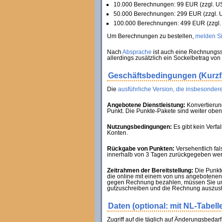
10.000 Berechnungen: 99 EUR (zzgl. US
50.000 Berechnungen: 299 EUR (zzgl. U
100.000 Berechnungen: 499 EUR (zzgl. 
Um Berechnungen zu bestellen,
melden Sie
Nach
Absprache
ist auch eine Rechnungss
allerdings zusätzlich ein Sockelbetrag von
Geschäftsbedingungen (Kurz
Die
ausführliche Version, die insbesondere
Angebotene Dienstleistung:
Konvertierun
Punkt. Die Punkte-Pakete sind weiter oben 
Nutzungsbedingungen:
Es gibt kein Verf
Konten.
Rückgabe von Punkten:
Versehentlich fa
innerhalb von 3 Tagen zurückgegeben werde
Zeitrahmen der Bereitstellung:
Die Punkte
die online mit einem von uns angebotenen 
gegen Rechnung bezahlen, müssen Sie uns
gutzuschreiben und die Rechnung auszust
Daten (optional: mit NL-Tabell
Zugriff auf die täglich auf Änderungsbedar