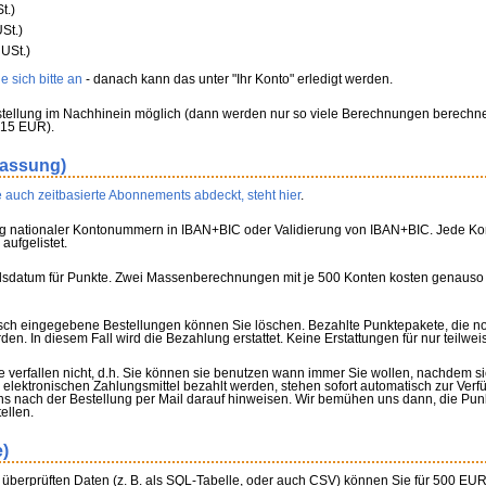
t.)
St.)
USt.)
 sich bitte an
- danach kann das unter "Ihr Konto" erledigt werden.
tellung im Nachhinein möglich (dann werden nur so viele Berechnungen berechnet
 15 EUR).
fassung)
 auch zeitbasierte Abonnements abdeckt, steht hier
.
g nationaler Kontonummern in IBAN+BIC oder Validierung von IBAN+BIC. Jede Konv
aufgelistet.
allsdatum für Punkte. Zwei Massenberechnungen mit je 500 Konten kosten genauso
lsch eingegebene Bestellungen können Sie löschen. Bezahlte Punktepakete, die n
n. In diesem Fall wird die Bezahlung erstattet. Keine Erstattungen für nur teilwe
 verfallen nicht, d.h. Sie können sie benutzen wann immer Sie wollen, nachdem s
elektronischen Zahlungsmittel bezahlt werden, stehen sofort automatisch zur Ver
 nach der Bestellung per Mail darauf hinweisen. Wir bemühen uns dann, die Pun
ellen.
e)
f überprüften Daten (z. B. als SQL-Tabelle, oder auch CSV) können Sie für 500 EUR 