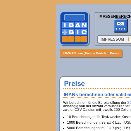
MASSENBEREC
|
IMPRESSUM
IBAN-BIC.com (Theano GmbH)
»
Preise
Preise
IBANs berechnen oder validie
Wir berechnen für die Bereitstellung der
SO
abhängig von der Anzahl vorausbezahlter 
zweier CSV-Dateien mit jeweils 250 Zeilen)
10 Berechnungen für Testzwecke: Koste
1000 Berechnungen: 39 EUR (zzgl. USt.
5000 Berechnungen: 69 EUR (zzgl. USt.