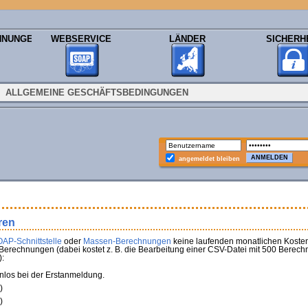
HNUNGEN
WEBSERVICE
LÄNDER
SICHERH
ALLGEMEINE GESCHÄFTSBEDINGUNGEN
angemeldet bleiben
ren
AP-Schnittstelle
oder
Massen-Berechnungen
keine laufenden monatlichen Kosten
Berechnungen (dabei kostet z. B. die Bearbeitung einer CSV-Datei mit 500 Berech
:
nlos bei der Erstanmeldung.
)
)