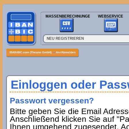
MASSENBERECHNUNGEN
WEBSERVICE
NEU REGISTRIEREN
IBAN-BIC.com (Theano GmbH)
»
An-/Abmelden
Einloggen oder Pass
Passwort vergessen?
Bitte geben Sie die Email Adresse
Anschließend klicken Sie auf "P
Ihnen umgehend zugesendet. Ach