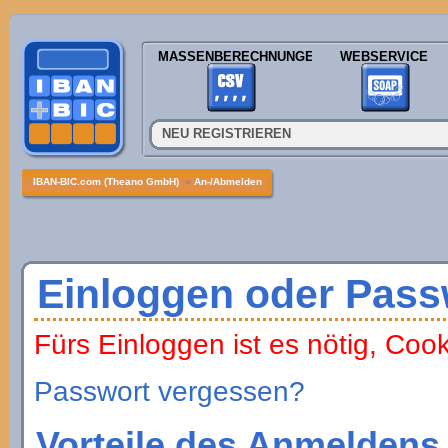
MASSENBERECHNUNGEN
WEBSERVICE
NEU REGISTRIEREN
IBAN-BIC.com (Theano GmbH)
»
An-/Abmelden
Einloggen oder Pass
Fürs Einloggen ist es nötig, Coo
Passwort vergessen?
Vorteile des Anmeldens