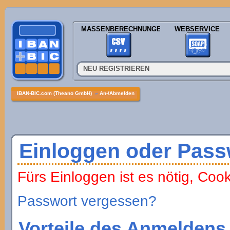
MASSENBERECHNUNGEN
WEBSERVICE
NEU REGISTRIEREN
IBAN-BIC.com (Theano GmbH)
»
An-/Abmelden
Einloggen oder Pass
Fürs Einloggen ist es nötig, Coo
Passwort vergessen?
Vorteile des Anmeldens