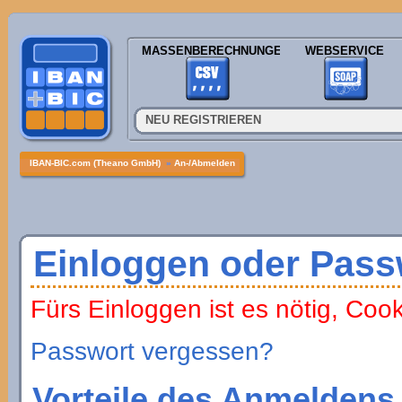
MASSENBERECHNUNGEN
WEBSERVICE
NEU REGISTRIEREN
IBAN-BIC.com (Theano GmbH)
»
An-/Abmelden
Einloggen oder Pass
Fürs Einloggen ist es nötig, Coo
Passwort vergessen?
Vorteile des Anmeldens