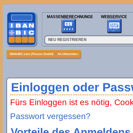
MASSENBERECHNUNGEN
WEBSERVICE
NEU REGISTRIEREN
IBAN-BIC.com (Theano GmbH)
»
An-/Abmelden
Einloggen oder Pass
Fürs Einloggen ist es nötig, Coo
Passwort vergessen?
Vorteile des Anmeldens