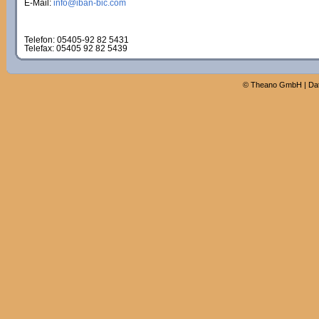
E-Mail:
info@iban-bic.com
Telefon: 05405-92 82 5431
Telefax: 05405 92 82 5439
©
Theano GmbH
|
Da