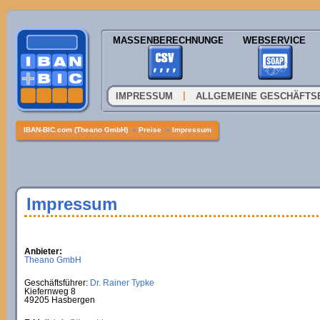
MASSENBERECHNUNGEN
WEBSERVICE
|
IMPRESSUM
ALLGEMEINE GESCHÄFTS
IBAN-BIC.com (Theano GmbH)
»
Preise
»
Impressum
Impressum
Anbieter:
Theano GmbH
Geschäftsführer:
Dr. Rainer Typke
Kiefernweg 8
49205 Hasbergen