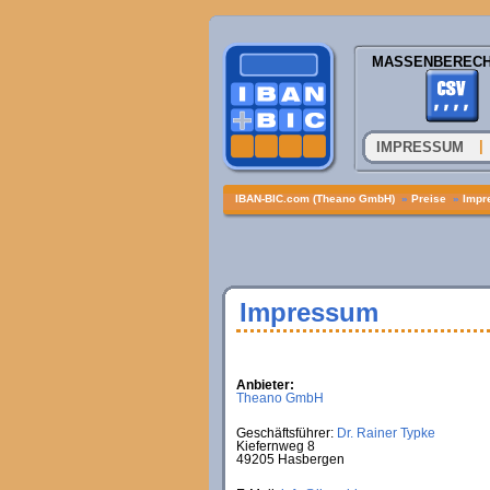
MASSENBEREC
|
IMPRESSUM
IBAN-BIC.com (Theano GmbH)
»
Preise
»
Impr
Impressum
Anbieter:
Theano GmbH
Geschäftsführer:
Dr. Rainer Typke
Kiefernweg 8
49205 Hasbergen