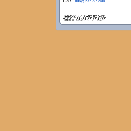
E-Mail:
info@iban-bic.com
Telefon: 05405-92 82 5431
Telefax: 05405 92 82 5439