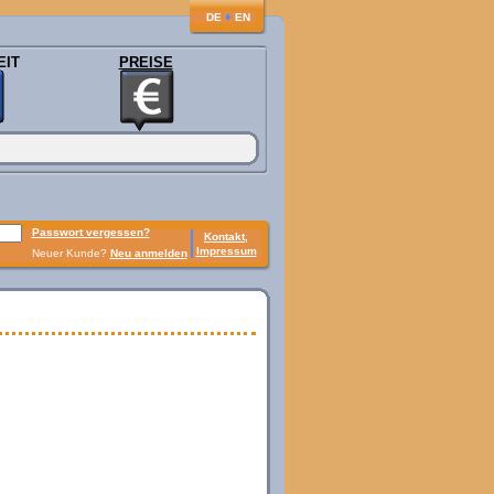
♦
DE
EN
EIT
PREISE
Passwort vergessen?
Kontakt,
Impressum
Neuer Kunde?
Neu anmelden