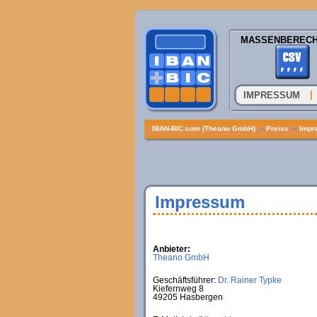
MASSENBEREC
|
IMPRESSUM
IBAN-BIC.com (Theano GmbH)
»
Preise
»
Impr
Impressum
Anbieter:
Theano GmbH
Geschäftsführer:
Dr. Rainer Typke
Kiefernweg 8
49205 Hasbergen