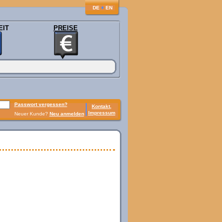
♦
DE
EN
EIT
PREISE
Passwort vergessen?
Kontakt,
Impressum
Neuer Kunde?
Neu anmelden