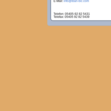
E-Mail:
info@iban-bic.com
Telefon: 05405-92 82 5431
Telefax: 05405 92 82 5439