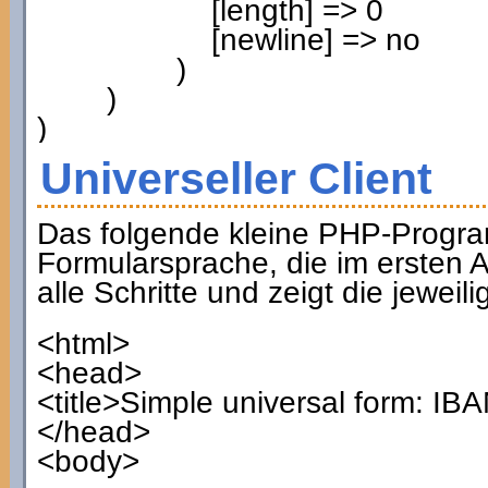
[
length
]
=>
0
[
newline
]
=> no
)
)
)
Universeller Client
Das folgende kleine PHP-Progra
Formularsprache, die im ersten A
alle Schritte und zeigt die jewei
<html>
<head>
<title>Simple universal form: IB
</head>
<body>