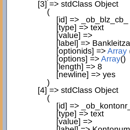
[
3
]
=> stdClass Object
(
[
id
]
=> _ob_blz_cb_
[
type
]
=> text
[
value
]
=>
[
label
]
=> Bankleitza
[
optionids
]
=>
Array
[
options
]
=>
Array
(
)
[
length
]
=>
8
[
newline
]
=> yes
)
[
4
]
=> stdClass Object
(
[
id
]
=> _ob_kontonr
[
type
]
=> text
[
value
]
=>
[
label
]
=> Kontonum