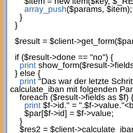
$item
=
new
item
(
$key
,
$_R
array_push
(
$params
,
$item
)
;
}
}
$result
=
$client
->
get_form
(
$pa
if
(
$result
->
done
==
"no"
)
{
print
show_form
(
$result
->
field
}
else
{
print
"Das war der letzte Schri
calculate_iban mit folgenden Pa
foreach
(
$result
->
fields
as
$f
)
print
$f
->
id
.
" = "
.
$f
->
value
.
"<b
$par
[
$f
->
id
]
=
$f
->
value
;
}
$res2
=
$client
->
calculate_iba