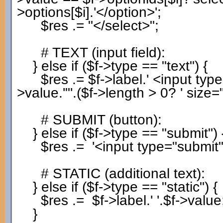
>
options
[
$i
]
.
'</option>'
;
$res
.=
"</select>"
;
# TEXT (input field):
}
else
if
(
$f
->
type
==
"text"
)
{
$res
.=
$f
->
label
.
' <input typ
>
value
.
'"'
.
(
$f
->
length
>
0
?
' size="
# SUBMIT (button):
}
else
if
(
$f
->
type
==
"submit"
)
$res
.=
'<input type="submit
# STATIC (additional text):
}
else
if
(
$f
->
type
==
"static"
)
{
$res
.=
$f
->
label
.
' '
.
$f
->
value
}