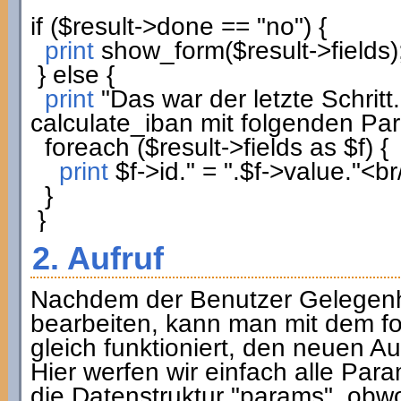
if
(
$result
->
done
==
"no"
)
{
print
show_form
(
$result
->
fields
)
}
else
{
print
"Das war der letzte Schritt
calculate_iban mit folgenden Pa
foreach
(
$result
->
fields
as
$f
)
{
print
$f
->
id
.
" = "
.
$f
->
value
.
"<br
}
}
2. Aufruf
Nachdem der Benutzer Gelegenh
bearbeiten, kann man mit dem fo
gleich funktioniert, den neuen A
Hier werfen wir einfach alle P
die Datenstruktur "params", obwoh