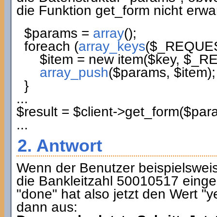
die Funktion get_form nicht erwart
$params
=
array
(
)
;
foreach
(
array_keys
(
$_REQUE
$item
=
new
item
(
$key
,
$_R
array_push
(
$params
,
$item
)
;
}
...
$result
=
$client
->
get_form
(
$par
...
2. Antwort
Wenn der Benutzer beispielswe
die Bankleitzahl 50010517 eingege
"done" hat also jetzt den Wert "
dann aus: