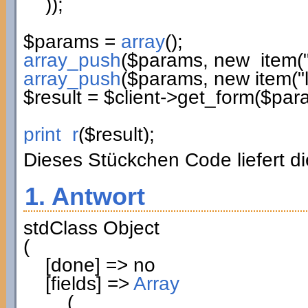
)
)
;
$params
=
array
(
)
;
array_push
(
$params
,
new
item
(
array_push
(
$params
,
new
item
(
"
$result
=
$client
->
get_form
(
$par
print_r
(
$result
)
;
Dieses Stückchen Code liefert di
1. Antwort
stdClass Object
(
[
done
]
=> no
[
fields
]
=>
Array
(