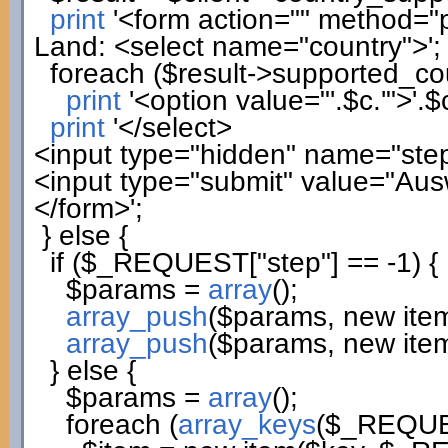
print
'<form action="" method="
Land: <select name="country">'
;
foreach
(
$result
->
supported_co
print
'<option value="'
.
$c
.
'">'
.
$
print
'</select>
<input type="hidden" name="step
<input type="submit" value="Au
</form>'
;
}
else
{
if
(
$_REQUEST
[
"step"
]
== -
1
)
{
$params
=
array
(
)
;
array_push
(
$params
,
new
ite
array_push
(
$params
,
new
ite
}
else
{
$params
=
array
(
)
;
foreach
(
array_keys
(
$_REQU