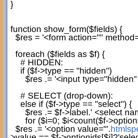
}
function
show_form
(
$fields
)
{
$res
=
'<form action="" method=
foreach
(
$fields
as
$f
)
{
# HIDDEN:
if
(
$f
->
type
==
"hidden"
)
$res
.=
'<input type="hidden
# SELECT (drop-down):
else
if
(
$f
->
type
==
"select"
)
{
$res
.=
$f
->
label
.
' <select na
for
(
$i
=
0
;
$i
<count
(
$f
->
option
$res
.=
'<option value="'
.
htmlsp
>
value
==
$f
->
optionids
[
$i
]
?
'sele