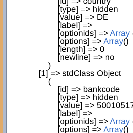
[
id
]
=> country
[
type
]
=> hidden
[
value
]
=> DE
[
label
]
=>
[
optionids
]
=>
Array
[
options
]
=>
Array
(
)
[
length
]
=>
0
[
newline
]
=> no
)
[
1
]
=> stdClass Object
(
[
id
]
=> bankcode
[
type
]
=> hidden
[
value
]
=>
5001051
[
label
]
=>
[
optionids
]
=>
Array
[
options
]
=>
Array
(
)