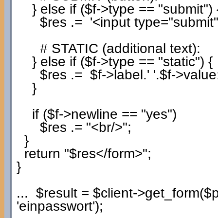
}
else
if
(
$f
->
type
==
"submit"
)
$res
.=
'<input type="submit
# STATIC (additional text):
}
else
if
(
$f
->
type
==
"static"
)
{
$res
.=
$f
->
label
.
' '
.
$f
->
value
}
if
(
$f
->
newline
==
"yes"
)
$res
.=
"<br/>"
;
}
return
"$res</form>"
;
}
...
$result
=
$client
->
get_form
(
$
'einpasswort'
)
;