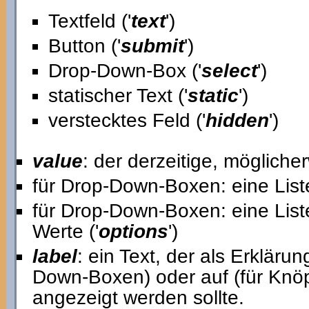
Textfeld ('
text
')
Button ('
submit
')
Drop-Down-Box ('
select
')
statischer Text ('
static
')
verstecktes Feld ('
hidden
')
value
: der derzeitige, mögliche
für Drop-Down-Boxen: eine Liste
für Drop-Down-Boxen: eine List
Werte ('
options
')
label
: ein Text, der als Erkläru
Down-Boxen) oder auf (für Knöp
angezeigt werden sollte.