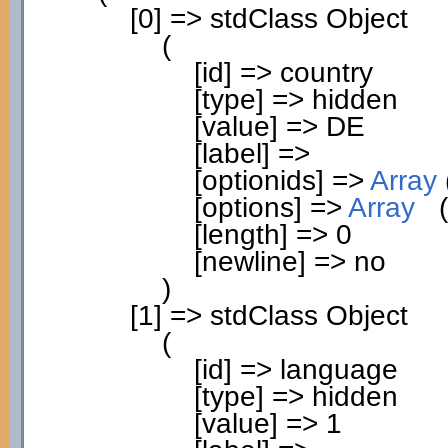
[
0
]
=> stdClass Object
(
[
id
]
=> country
[
type
]
=> hidden
[
value
]
=> DE
[
label
]
=>
[
optionids
]
=>
Array
[
options
]
=>
Array
(
[
length
]
=>
0
[
newline
]
=> no
)
[
1
]
=> stdClass Object
(
[
id
]
=> language
[
type
]
=> hidden
[
value
]
=>
1