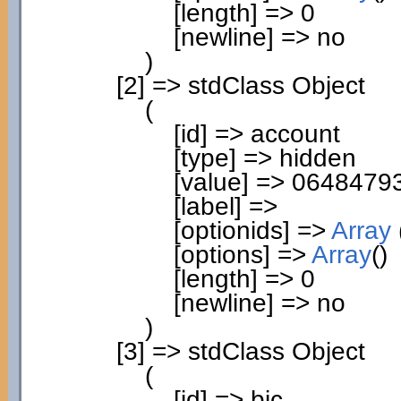
[
length
]
=>
0
[
newline
]
=> no
)
[
2
]
=> stdClass Object
(
[
id
]
=> account
[
type
]
=> hidden
[
value
]
=>
0648479
[
label
]
=>
[
optionids
]
=>
Array
[
options
]
=>
Array
(
)
[
length
]
=>
0
[
newline
]
=> no
)
[
3
]
=> stdClass Object
(
[
id
]
=> bic