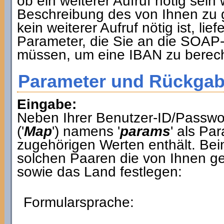
ob ein weiterer Aufruf nötig sein
Beschreibung des von Ihnen zu
kein weiterer Aufruf nötig ist, lie
Parameter, die Sie an die SOAP-
müssen, um eine IBAN zu berec
Parameter und Rückgab
Eingabe:
Neben Ihrer Benutzer-ID/Passwo
('
Map
') namens '
params
' als Pa
zugehörigen Werten enthält. Bei
solchen Paaren die von Ihnen g
sowie das Land festlegen:
Formularsprache: