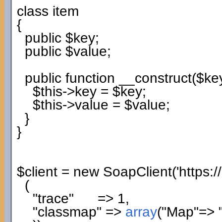
class
item
{
public
$key
;
public
$value
;
public
function
__construct
(
$ke
$this
->
key
=
$key
;
$this
->
value
=
$value
;
}
}
$client
=
new
SoapClient
(
'https:
(
"trace"
=>
1
,
"classmap"
=>
array
(
"Map"
=>