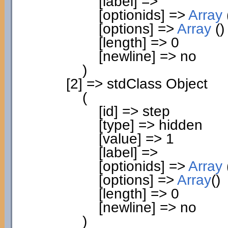
[
label
]
=>
[
optionids
]
=>
Array
[
options
]
=>
Array
(
)
[
length
]
=>
0
[
newline
]
=> no
)
[
2
]
=> stdClass Object
(
[
id
]
=> step
[
type
]
=> hidden
[
value
]
=>
1
[
label
]
=>
[
optionids
]
=>
Array
[
options
]
=>
Array
(
)
[
length
]
=>
0
[
newline
]
=> no
)