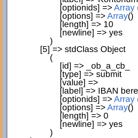
[
optionids
]
=>
Array
[
options
]
=>
Array
(
)
[
length
]
=>
10
[
newline
]
=> yes
)
[
5
]
=> stdClass Object
(
[
id
]
=> _ob_a_cb_
[
type
]
=> submit
[
value
]
=>
[
label
]
=> IBAN ber
[
optionids
]
=>
Array
[
options
]
=>
Array
(
)
[
length
]
=>
0
[
newline
]
=> yes
)