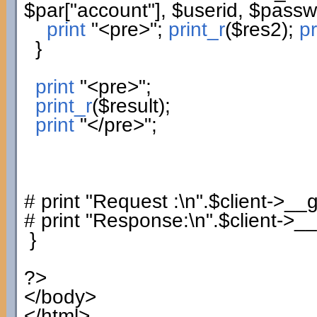
$par
[
"account"
]
,
$userid
,
$passw
print
"<pre>"
;
print_r
(
$res2
)
;
pr
}
print
"<pre>"
;
print_r
(
$result
)
;
print
"</pre>"
;
# print "Request :\n".$client->__
# print "Response:\n".$client->_
}
?>
</body>
</html>