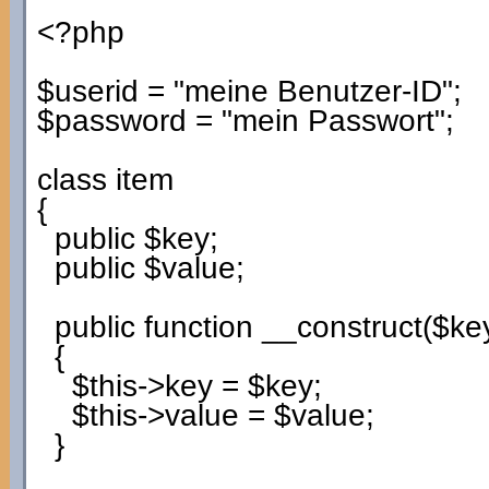
<?php
$userid
=
"meine Benutzer-ID"
;
$password
=
"mein Passwort"
;
class
item
{
public
$key
;
public
$value
;
public
function
__construct
(
$ke
{
$this
->
key
=
$key
;
$this
->
value
=
$value
;
}