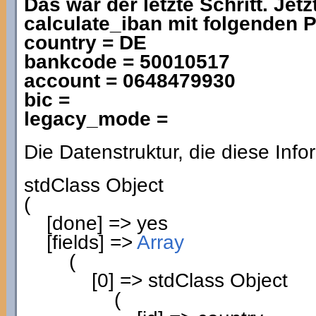
Das war der letzte Schritt. Jet
calculate_iban mit folgenden 
country = DE
bankcode = 50010517
account = 0648479930
bic =
legacy_mode =
Die Datenstruktur, die diese Infor
stdClass Object
(
[
done
]
=> yes
[
fields
]
=>
Array
(
[
0
]
=> stdClass Object
(