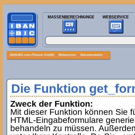
MASSENBERECHNUNGEN
WEBSERVICE
IBAN-BIC.com (Theano GmbH)
»
Webservice
»
Dokumentation
»
Die Funktion get_fo
Zweck der Funktion:
Mit dieser Funktion können Sie f
HTML-Eingabeformulare generier
behandeln zu müssen. Außerdem i