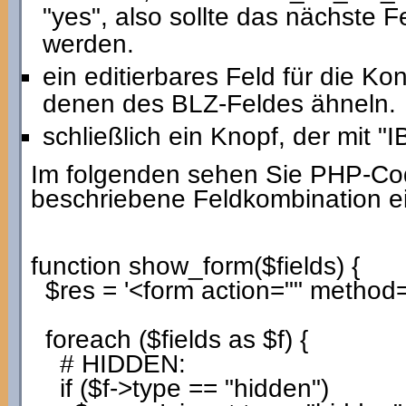
"yes", also sollte das nächste F
werden.
ein editierbares Feld für die K
denen des BLZ-Feldes ähneln.
schließlich ein Knopf, der mit "
Im folgenden sehen Sie PHP-Code
beschriebene Feldkombination e
function
show_form
(
$fields
)
{
$res
=
'<form action="" method=
foreach
(
$fields
as
$f
)
{
# HIDDEN:
if
(
$f
->
type
==
"hidden"
)