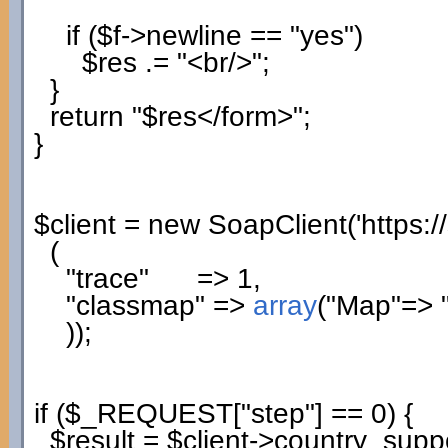
if
(
$f
->
newline
==
"yes"
)
$res
.=
"<br/>"
;
}
return
"$res</form>"
;
}
$client
=
new
SoapClient
(
'https:
(
"trace"
=>
1
,
"classmap"
=>
array
(
"Map"
=>
)
)
;
if
(
$_REQUEST
[
"step"
]
==
0
)
{
$result
=
$client
->
country_supp