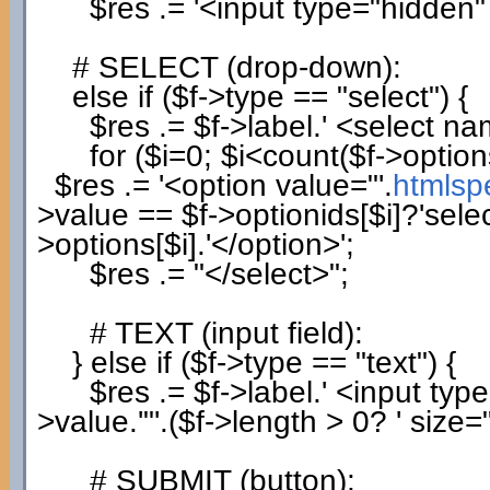
$res
.=
'<input type="hidden
# SELECT (drop-down):
else
if
(
$f
->
type
==
"select"
)
{
$res
.=
$f
->
label
.
' <select na
for
(
$i
=
0
;
$i
<count
(
$f
->
option
$res
.=
'<option value="'
.
htmlsp
>
value
==
$f
->
optionids
[
$i
]
?
'sele
>
options
[
$i
]
.
'</option>'
;
$res
.=
"</select>"
;
# TEXT (input field):
}
else
if
(
$f
->
type
==
"text"
)
{
$res
.=
$f
->
label
.
' <input typ
>
value
.
'"'
.
(
$f
->
length
>
0
?
' size="
# SUBMIT (button):