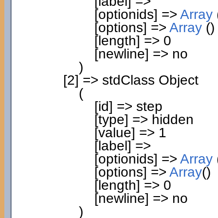
[
label
]
=>
[
optionids
]
=>
Array
[
options
]
=>
Array
(
)
[
length
]
=>
0
[
newline
]
=> no
)
[
2
]
=> stdClass Object
(
[
id
]
=> step
[
type
]
=> hidden
[
value
]
=>
1
[
label
]
=>
[
optionids
]
=>
Array
[
options
]
=>
Array
(
)
[
length
]
=>
0
[
newline
]
=> no
)