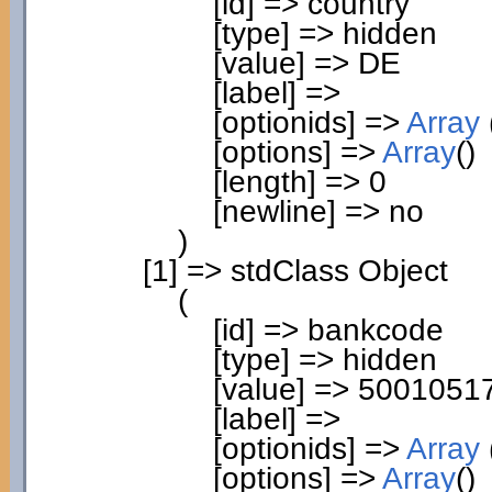
[
id
]
=> country
[
type
]
=> hidden
[
value
]
=> DE
[
label
]
=>
[
optionids
]
=>
Array
[
options
]
=>
Array
(
)
[
length
]
=>
0
[
newline
]
=> no
)
[
1
]
=> stdClass Object
(
[
id
]
=> bankcode
[
type
]
=> hidden
[
value
]
=>
5001051
[
label
]
=>
[
optionids
]
=>
Array
[
options
]
=>
Array
(
)