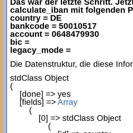
Das war der letzte Schritt. Jet
calculate_iban mit folgenden 
country = DE
bankcode = 50010517
account = 0648479930
bic =
legacy_mode =
Die Datenstruktur, die diese Infor
stdClass Object
(
[
done
]
=> yes
[
fields
]
=>
Array
(
[
0
]
=> stdClass Object
(