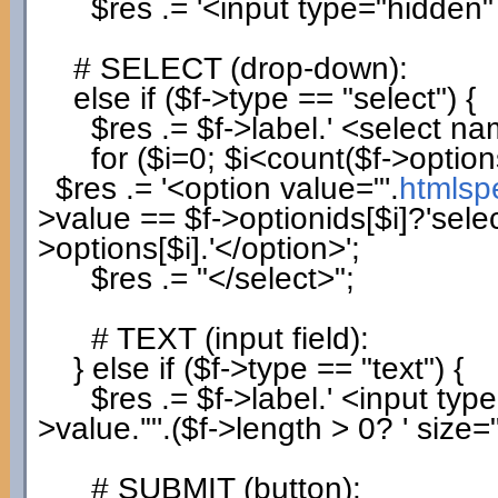
$res
.=
'<input type="hidden
# SELECT (drop-down):
else
if
(
$f
->
type
==
"select"
)
{
$res
.=
$f
->
label
.
' <select na
for
(
$i
=
0
;
$i
<count
(
$f
->
option
$res
.=
'<option value="'
.
htmlsp
>
value
==
$f
->
optionids
[
$i
]
?
'sele
>
options
[
$i
]
.
'</option>'
;
$res
.=
"</select>"
;
# TEXT (input field):
}
else
if
(
$f
->
type
==
"text"
)
{
$res
.=
$f
->
label
.
' <input typ
>
value
.
'"'
.
(
$f
->
length
>
0
?
' size="
# SUBMIT (button):