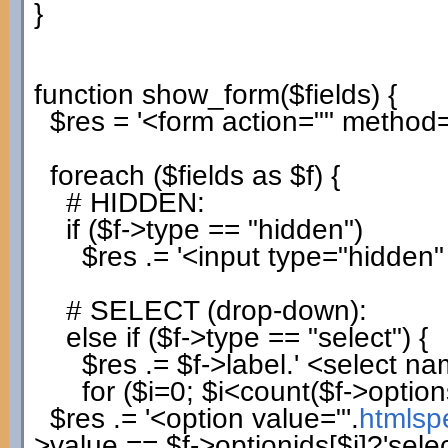
}
function
show_form
(
$fields
)
{
$res
=
'<form action="" method=
foreach
(
$fields
as
$f
)
{
# HIDDEN:
if
(
$f
->
type
==
"hidden"
)
$res
.=
'<input type="hidden
# SELECT (drop-down):
else
if
(
$f
->
type
==
"select"
)
{
$res
.=
$f
->
label
.
' <select na
for
(
$i
=
0
;
$i
<count
(
$f
->
option
$res
.=
'<option value="'
.
htmlsp
>
value
==
$f
->
optionids
[
$i
]
?
'sele