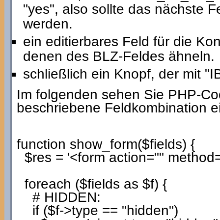
"yes", also sollte das nächste F
werden.
ein editierbares Feld für die K
denen des BLZ-Feldes ähneln.
schließlich ein Knopf, der mit "
Im folgenden sehen Sie PHP-Code
beschriebene Feldkombination e
function
show_form
(
$fields
)
{
$res
=
'<form action="" method=
foreach
(
$fields
as
$f
)
{
# HIDDEN:
if
(
$f
->
type
==
"hidden"
)