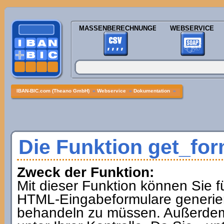
MASSENBERECHNUNGEN
WEBSERVICE
IBAN-BIC.com (Theano GmbH)
»
Webservice
»
Dokumentation
»
Die Funktion get_fo
Zweck der Funktion:
Mit dieser Funktion können Sie f
HTML-Eingabeformulare generier
behandeln zu müssen. Außerdem i