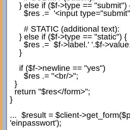
}
else
if
(
$f
->
type
==
"submit"
)
$res
.=
'<input type="submit
# STATIC (additional text):
}
else
if
(
$f
->
type
==
"static"
)
{
$res
.=
$f
->
label
.
' '
.
$f
->
value
}
if
(
$f
->
newline
==
"yes"
)
$res
.=
"<br/>"
;
}
return
"$res</form>"
;
}
...
$result
=
$client
->
get_form
(
$
'einpasswort'
)
;