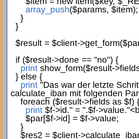
$item
=
new
item
(
$key
,
$_R
array_push
(
$params
,
$item
)
;
}
}
$result
=
$client
->
get_form
(
$pa
if
(
$result
->
done
==
"no"
)
{
print
show_form
(
$result
->
field
}
else
{
print
"Das war der letzte Schri
calculate_iban mit folgenden Pa
foreach
(
$result
->
fields
as
$f
)
print
$f
->
id
.
" = "
.
$f
->
value
.
"<b
$par
[
$f
->
id
]
=
$f
->
value
;
}
$res2
=
$client
->
calculate_iba