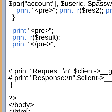
$par
[
"account"
]
,
$userid
,
$passw
print
"<pre>"
;
print_r
(
$res2
)
;
pr
}
print
"<pre>"
;
print_r
(
$result
)
;
print
"</pre>"
;
# print "Request :\n".$client->__
# print "Response:\n".$client->_
}
?>
</body>
</html>