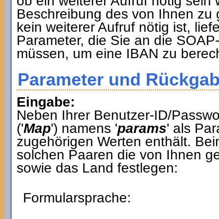
ob ein weiterer Aufruf nötig sein
Beschreibung des von Ihnen zu
kein weiterer Aufruf nötig ist, lie
Parameter, die Sie an die SOAP-
müssen, um eine IBAN zu berec
Parameter und Rückgab
Eingabe:
Neben Ihrer Benutzer-ID/Passwo
('
Map
') namens '
params
' als Pa
zugehörigen Werten enthält. Bei
solchen Paaren die von Ihnen g
sowie das Land festlegen:
Formularsprache: