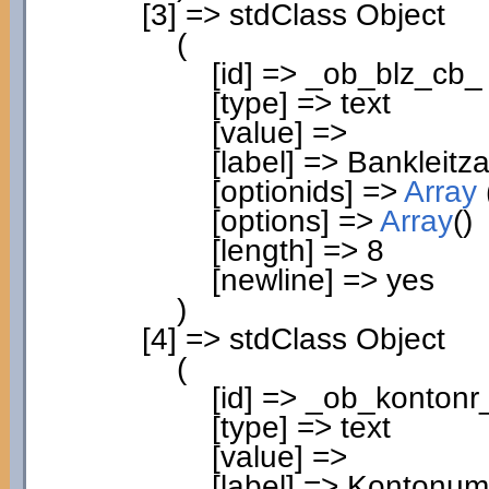
[
3
]
=> stdClass Object
(
[
id
]
=> _ob_blz_cb_
[
type
]
=> text
[
value
]
=>
[
label
]
=> Bankleitza
[
optionids
]
=>
Array
[
options
]
=>
Array
(
)
[
length
]
=>
8
[
newline
]
=> yes
)
[
4
]
=> stdClass Object
(
[
id
]
=> _ob_kontonr
[
type
]
=> text
[
value
]
=>
[
label
]
=> Kontonum