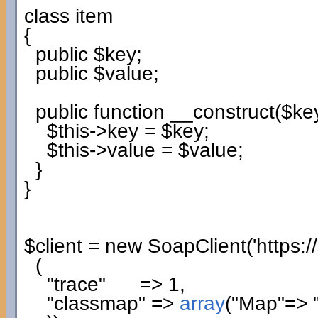
class
item
{
public
$key
;
public
$value
;
public
function
__construct
(
$ke
$this
->
key
=
$key
;
$this
->
value
=
$value
;
}
}
$client
=
new
SoapClient
(
'https:
(
"trace"
=>
1
,
"classmap"
=>
array
(
"Map"
=>