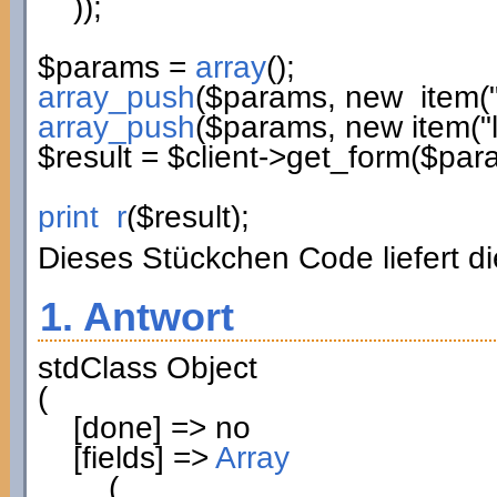
)
)
;
$params
=
array
(
)
;
array_push
(
$params
,
new
item
(
array_push
(
$params
,
new
item
(
"
$result
=
$client
->
get_form
(
$par
print_r
(
$result
)
;
Dieses Stückchen Code liefert di
1. Antwort
stdClass Object
(
[
done
]
=> no
[
fields
]
=>
Array
(