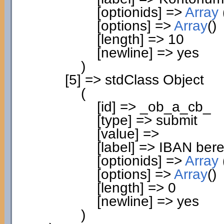
[
optionids
]
=>
Array
[
options
]
=>
Array
(
)
[
length
]
=>
10
[
newline
]
=> yes
)
[
5
]
=> stdClass Object
(
[
id
]
=> _ob_a_cb_
[
type
]
=> submit
[
value
]
=>
[
label
]
=> IBAN ber
[
optionids
]
=>
Array
[
options
]
=>
Array
(
)
[
length
]
=>
0
[
newline
]
=> yes
)