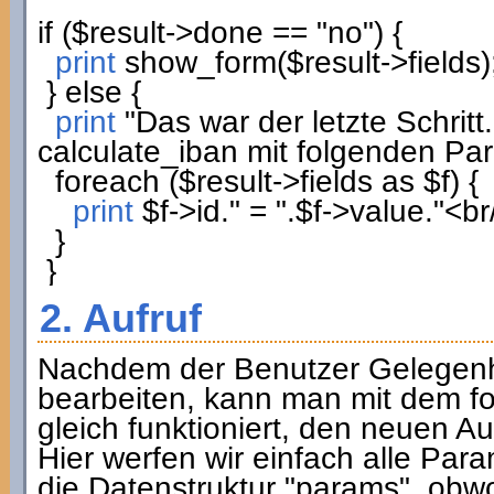
if
(
$result
->
done
==
"no"
)
{
print
show_form
(
$result
->
fields
)
}
else
{
print
"Das war der letzte Schritt
calculate_iban mit folgenden Pa
foreach
(
$result
->
fields
as
$f
)
{
print
$f
->
id
.
" = "
.
$f
->
value
.
"<br
}
}
2. Aufruf
Nachdem der Benutzer Gelegenh
bearbeiten, kann man mit dem fo
gleich funktioniert, den neuen A
Hier werfen wir einfach alle P
die Datenstruktur "params", obwoh