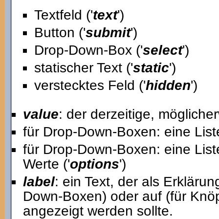
Textfeld ('
text
')
Button ('
submit
')
Drop-Down-Box ('
select
')
statischer Text ('
static
')
verstecktes Feld ('
hidden
')
value
: der derzeitige, mögliche
für Drop-Down-Boxen: eine Liste
für Drop-Down-Boxen: eine List
Werte ('
options
')
label
: ein Text, der als Erkläru
Down-Boxen) oder auf (für Knöp
angezeigt werden sollte.