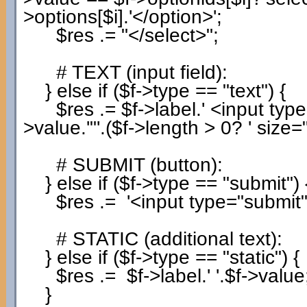
>
options
[
$i
]
.
'</option>'
;
$res
.=
"</select>"
;
# TEXT (input field):
}
else
if
(
$f
->
type
==
"text"
)
{
$res
.=
$f
->
label
.
' <input typ
>
value
.
'"'
.
(
$f
->
length
>
0
?
' size="
# SUBMIT (button):
}
else
if
(
$f
->
type
==
"submit"
)
$res
.=
'<input type="submit
# STATIC (additional text):
}
else
if
(
$f
->
type
==
"static"
)
{
$res
.=
$f
->
label
.
' '
.
$f
->
value
}