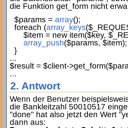
die Funktion get_form nicht erwart
$params
=
array
(
)
;
foreach
(
array_keys
(
$_REQUE
$item
=
new
item
(
$key
,
$_R
array_push
(
$params
,
$item
)
;
}
...
$result
=
$client
->
get_form
(
$par
...
2. Antwort
Wenn der Benutzer beispielswe
die Bankleitzahl 50010517 eingege
"done" hat also jetzt den Wert "
dann aus: