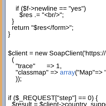
if
(
$f
->
newline
==
"yes"
)
$res
.=
"<br/>"
;
}
return
"$res</form>"
;
}
$client
=
new
SoapClient
(
'https:
(
"trace"
=>
1
,
"classmap"
=>
array
(
"Map"
=>
)
)
;
if
(
$_REQUEST
[
"step"
]
==
0
)
{
$result
=
$client
->
country_supp