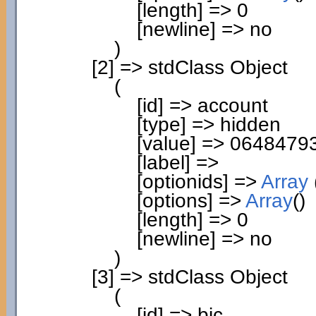
[
length
]
=>
0
[
newline
]
=> no
)
[
2
]
=> stdClass Object
(
[
id
]
=> account
[
type
]
=> hidden
[
value
]
=>
0648479
[
label
]
=>
[
optionids
]
=>
Array
[
options
]
=>
Array
(
)
[
length
]
=>
0
[
newline
]
=> no
)
[
3
]
=> stdClass Object
(
[
id
]
=> bic