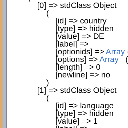
[
0
]
=> stdClass Object
(
[
id
]
=> country
[
type
]
=> hidden
[
value
]
=> DE
[
label
]
=>
[
optionids
]
=>
Array
[
options
]
=>
Array
(
[
length
]
=>
0
[
newline
]
=> no
)
[
1
]
=> stdClass Object
(
[
id
]
=> language
[
type
]
=> hidden
[
value
]
=>
1