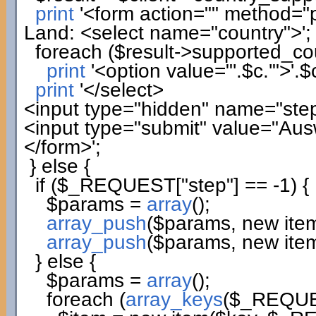
print
'<form action="" method="
Land: <select name="country">'
;
foreach
(
$result
->
supported_co
print
'<option value="'
.
$c
.
'">'
.
$
print
'</select>
<input type="hidden" name="step
<input type="submit" value="Au
</form>'
;
}
else
{
if
(
$_REQUEST
[
"step"
]
== -
1
)
{
$params
=
array
(
)
;
array_push
(
$params
,
new
ite
array_push
(
$params
,
new
ite
}
else
{
$params
=
array
(
)
;
foreach
(
array_keys
(
$_REQU