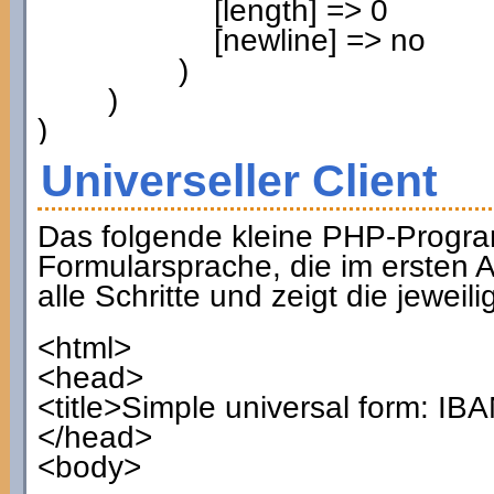
[
length
]
=>
0
[
newline
]
=> no
)
)
)
Universeller Client
Das folgende kleine PHP-Progra
Formularsprache, die im ersten A
alle Schritte und zeigt die jewei
<html>
<head>
<title>Simple universal form: IB
</head>
<body>