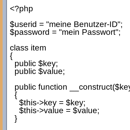
<?php
$userid
=
"meine Benutzer-ID"
;
$password
=
"mein Passwort"
;
class
item
{
public
$key
;
public
$value
;
public
function
__construct
(
$ke
{
$this
->
key
=
$key
;
$this
->
value
=
$value
;
}