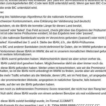
etzt ist, enthält dieses Feld entweder 'yes' (falls ein SEPA Business to Business fü
n ersten zurückgelieferten BIC-Code kein B2B unterstützt wird). Wenn gar kein BIC-Code
die erste BIC unterstützt wird.
er.
ung des Validierungs-Algorithmus für die nationale Kontonummer.
 Schweizer Kontonummern, eine Erklärung der Validierung (auf deutsch)
e nachdem, ob die IBAN die korrekte Länge für dieses Land besitzt.
.) 'passed' oder 'failed'. Das Feld account_check gibt über das Ergebnis der Prüfs
 ist oder keine Prüfsumme existiert, ist das Ergebnis leer oder 'passed'.
d.) die nationale Bankleitzahl wurde im Verzeichnis gefunden ('passed') oder nicht ('f
'failed'. Korrektheit der 3. und 4. Stelle der IBAN, d.h., der IBAN-Prüfsumme.
er des BIC und anderer Bankdaten (nicht defininiert für Daten, die im WWW gefunden
on Vorkommen dieser IBAN im WWW, die wir in unserem monatlichen Webcrawl gefu
ern weitere Informationen.
ie IBAN zuerst gefunden haben. Wahrscheinlich stand sie aber schon vorher da.
ie IBAN zuletzt dort gesehen haben. Möglicherweise steht sie aber immer noch da.
 diese IBAN gefunden haben. Weiter unten ist beschrieben, wie wir die Prominenz be
ten, so ist die IBAN nicht unbedingt im WWW zu finden, wurde aber als verdächt
die mehr Traffic erhalten als die Website, deren URL wir im Feld iban_url angegeb
e der prominentesten Website, angegeben in natürlicher Sprache, falls bekannt.
 Seite, auf der wir die IBAN gefunden haben.
 einen noch zu definierenden Prominenz-Score reserviert, der nicht nur den Rang berü
ine Null steht: diese IBAN wurde von einem anderen Benutzer als real existierend
 diese IBAN zuletzt bestätigt wurde, im Format JJJJMMTT.
BAN-Formats für das jeweilige Land, z. B.: 'DEkk BBBB BBBB CCCC CCCC CC'.