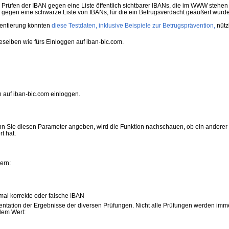
Prüfen der IBAN gegen eine Liste öffentlich sichtbarer IBANs, die im WWW stehen
egen eine schwarze Liste von IBANs, für die ein Betrugsverdacht geäußert wurde
mentierung könnten
diese Testdaten, inklusive Beispiele zur Betrugsprävention,
nützl
selben wie fürs Einloggen auf iban-bic.com.
 auf iban-bic.com einloggen.
n Sie diesen Parameter angeben, wird die Funktion nachschauen, ob ein anderer
t hat.
ern:
formal korrekte oder falsche IBAN
entation der Ergebnisse der diversen Prüfungen. Nicht alle Prüfungen werden imme
ndem Wert: