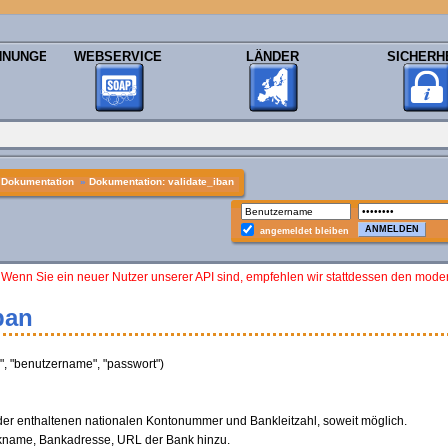
HNUNGEN
WEBSERVICE
LÄNDER
SICHERH
»
Dokumentation
»
Dokumentation: validate_iban
angemeldet bleiben
 Wenn Sie ein neuer Nutzer unserer API sind, empfehlen wir stattdessen den mod
ban
 "benutzername", "passwort")
der enthaltenen nationalen Kontonummer und Bankleitzahl, soweit möglich.
name, Bankadresse, URL der Bank hinzu.