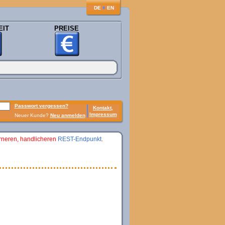
♦
DE
EN
EIT
PREISE
Passwort vergessen?
Kontakt,
Impressum
Neuer Kunde?
Neu anmelden
erneren, handlicheren
REST-Endpunkt
.