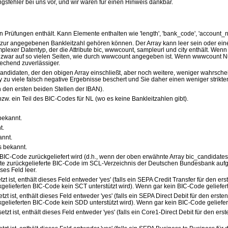
ngsfehler bei uns vor, und wir wären für einen Hinweis dankbar.
ten Prüfungen enthält. Kann Elemente enthalten wie 'length', 'bank_code', 'account
ie zur angegebenen Bankleitzahl gehören können. Der Array kann leer sein oder ei
lexer Datentyp, der die Attribute bic, wwwcount, sampleurl und city enthält. Wenn
zwar auf so vielen Seiten, wie durch wwwcount angegeben ist. Wenn wwwcount Nu
rechend zuverlässiger.
Kandidaten, der den obigen Array einschließt, aber noch weitere, weniger wahrsche
 zu viele falsch negative Ergebnisse beschert und Sie daher einen weniger strikte
 den ersten beiden Stellen der IBAN).
bzw. ein Teil des BIC-Codes für NL (wo es keine Bankleitzahlen gibt).
 bekannt.
t.
annt.
s bekannt.
IC-Code zurückgeliefert wird (d.h., wenn der oben erwähnte Array bic_candidates nic
ste zurückgelieferte BIC-Code im SCL-Verzeichnis der Deutschen Bundesbank aufgelist
ses Feld leer.
tzt ist, enthält dieses Feld entweder 'yes' (falls ein SEPA Credit Transfer für den e
ückgelieferten BIC-Code kein SCT unterstützt wird). Wenn gar kein BIC-Code geliefert 
etzt ist, enthält dieses Feld entweder 'yes' (falls ein SEPA Direct Debit für den erst
ückgelieferten BIC-Code kein SDD unterstützt wird). Wenn gar kein BIC-Code geliefert 
setzt ist, enthält dieses Feld entweder 'yes' (falls ein Core1-Direct Debit für den er