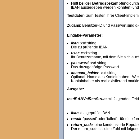
Hilft bei der Betrugsbekämpfung
durch 
IBAN ausgegeben werden könnten) und g
Testdaten
: zum Testen Ihrer Client-Imple
Zugang:
Benutzer-ID und Passwort sind die
Eingabe-Parameter:
iban
: xsd:string
Die zu prüfende IBAN.
user
: xsd:string
Ihr Benutzername, mit dem Sie sich auch
password
: xsd:string
Das dazugehörige Passwort.
account_holder
: xsd:string
Optional: Name des Kontoinhabers. Wen
Kontoinhaber als real existierend markier
Ausgabe:
tns:IBANValResStruct
mit folgenden Feld
iban
: die geprüfte IBAN.
result
: 'passed' oder 'failed' - für eine 
return_code
: eine kondensierte Repräs
Der return_code ist eine Zahl mit folge