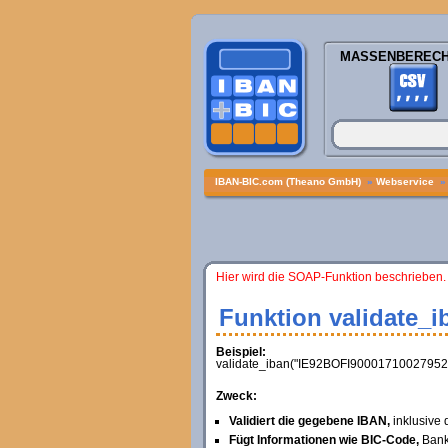
MASSENBEREC
IBAN-BIC.com (Theano GmbH)
»
Webservice
Hier wird die SOAP-Funktion beschrieben.
Funktion validate_i
Beispiel:
validate_iban("IE92BOFI90001710027952",
Zweck:
Validiert die gegebene IBAN,
inklusive 
Fügt Informationen wie BIC-Code,
Bank