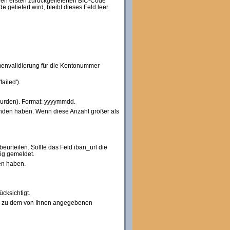
r den ersten zurückgelieferten BIC-Code
 geliefert wird, bleibt dieses Feld leer.
ummenvalidierung für die Kontonummer
ailed').
 wurden). Format: yyyymmdd.
nden haben. Wenn diese Anzahl größer als
urteilen. Sollte das Feld iban_url die
ig gemeldet.
en haben.
cksichtigt.
 und zu dem von Ihnen angegebenen