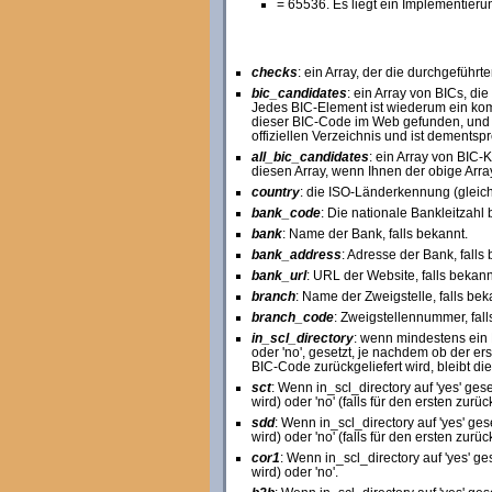
= 65536. Es liegt ein Implementieru
checks
: ein Array, der die durchgeführ
bic_candidates
: ein Array von BICs, d
Jedes BIC-Element ist wiederum ein komp
dieser BIC-Code im Web gefunden, und 
offiziellen Verzeichnis und ist dementsp
all_bic_candidates
: ein Array von BIC-
diesen Array, wenn Ihnen der obige Array
country
: die ISO-Länderkennung (gleich
bank_code
: Die nationale Bankleitzahl 
bank
: Name der Bank, falls bekannt.
bank_address
: Adresse der Bank, falls
bank_url
: URL der Website, falls bekann
branch
: Name der Zweigstelle, falls bek
branch_code
: Zweigstellennummer, fall
in_scl_directory
: wenn mindestens ein B
oder 'no', gesetzt, je nachdem ob der er
BIC-Code zurückgeliefert wird, bleibt die
sct
: Wenn in_scl_directory auf 'yes' gese
wird) oder 'no' (falls für den ersten zur
sdd
: Wenn in_scl_directory auf 'yes' ges
wird) oder 'no' (falls für den ersten zur
cor1
: Wenn in_scl_directory auf 'yes' ge
wird) oder 'no'.