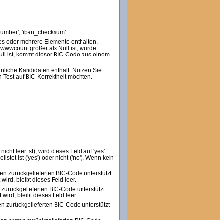
_number', 'iban_checksum'.
nes oder mehrere Elemente enthalten.
 wwwcount größer als Null ist, wurde
ll ist, kommt dieser BIC-Code aus einem
inliche Kandidaten enthält. Nutzen Sie
n Test auf BIC-Korrektheit möchten.
ht leer ist), wird dieses Feld auf 'yes'
et ist ('yes') oder nicht ('no'). Wenn kein
rsten zurückgelieferten BIC-Code unterstützt
wird, bleibt dieses Feld leer.
en zurückgelieferten BIC-Code unterstützt
wird, bleibt dieses Feld leer.
sten zurückgelieferten BIC-Code unterstützt