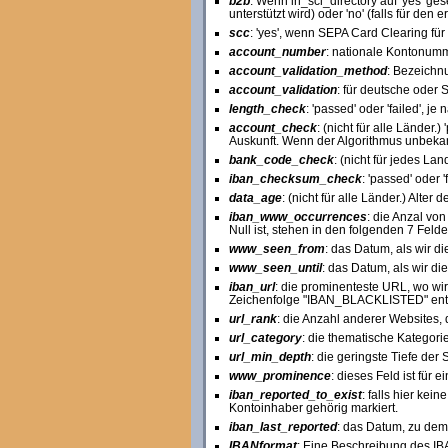
b2b
: Wenn in_scl_directory auf 'yes' ges
unterstützt wird) oder 'no' (falls für de
scc
: 'yes', wenn SEPA Card Clearing für 
account_number
: nationale Kontonumm
account_validation_method
: Bezeichn
account_validation
: für deutsche oder
length_check
: 'passed' oder 'failed', j
account_check
: (nicht für alle Länder
Auskunft. Wenn der Algorithmus unbekannt
bank_code_check
: (nicht für jedes Lan
iban_checksum_check
: 'passed' oder 
data_age
: (nicht für alle Länder.) Alt
iban_www_occurrences
: die Anzal v
Null ist, stehen in den folgenden 7 Feld
www_seen_from
: das Datum, als wir d
www_seen_until
: das Datum, als wir d
iban_url
: die prominenteste URL, wo wir
Zeichenfolge "IBAN_BLACKLISTED" enthal
url_rank
: die Anzahl anderer Websites, 
url_category
: die thematische Kategori
url_min_depth
: die geringste Tiefe der
www_prominence
: dieses Feld ist für
iban_reported_to_exist
: falls hier ke
Kontoinhaber gehörig markiert.
iban_last_reported
: das Datum, zu dem
IBANformat
: Eine Beschreibung des I