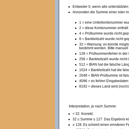
Entweder 0, wenn alle unterstützten
Ansonsten die Summe einer oder me
1 = eine Unterkontonummer wur
2 = diese Kontonummer enthält
4 = Prüfsumme wurde nicht gepr
8 = Bankleitzahl wurde nicht gep
32 = Warnung: es könnte möglic
bestimmt werden. Bitte manuell 
128 = Prüfsummenfehler in der
256 = Bankleitzahl wurde nicht 
512 = IBAN hat die falsche Län
1024 = Bankleitzahl hat die fal
2048 = IBAN-Prüfsumme ist falsch
4096 = es fehlen Eingabedaten 
8192 = dieses Land wird (noch) n
Interpretation, je nach Summe:
< 32. Korrekt;
32 ≤ Summe ≤ 127. Das Ergebnis kön
≥ 128. Es scheint einen ernsteren F