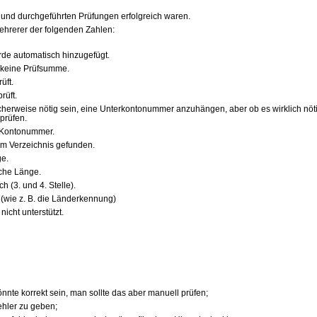
 und durchgeführten Prüfungen erfolgreich waren.
hrerer der folgenden Zahlen:
de automatisch hinzugefügt.
 keine Prüfsumme.
üft.
rüft.
herweise nötig sein, eine Unterkontonummer anzuhängen, aber ob es wirklich nötig
prüfen.
 Kontonummer.
im Verzeichnis gefunden.
ge.
sche Länge.
 (3. und 4. Stelle).
(wie z. B. die Länderkennung)
icht unterstützt.
nte korrekt sein, man sollte das aber manuell prüfen;
ehler zu geben;