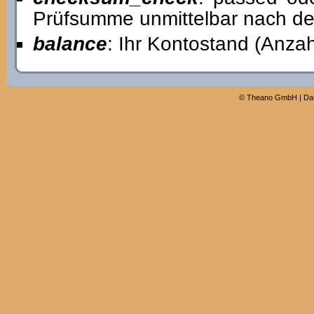
Prüfsumme unmittelbar nach dem
balance
: Ihr Kontostand (Anzah
©
Theano GmbH
|
Da