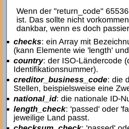
Wenn der "return_code" 65536 i
ist. Das sollte nicht vorkommen
dankbar, wenn es doch passier
checks
: ein Array mit Bezeich
(kann Elemente wie 'length' und
country
: der ISO-Ländercode (d
Identifikationsnummer).
creditor_business_code
: die
Stellen, beispielsweise eine Zw
national_id
: die nationale ID-N
length_check
: 'passed' oder 'f
jeweilige Land passt.
checksum_check
: 'passed' ode