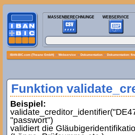
MASSENBERECHNUNGEN
WEBSERVICE
IBAN-BIC.com (Theano GmbH)
»
Webservice
»
Dokumentation
»
Dokumentation: fi
Funktion validate_cre
Beispiel:
validate_creditor_identifier("
"passwort")
validiert die Gläubigeridentif