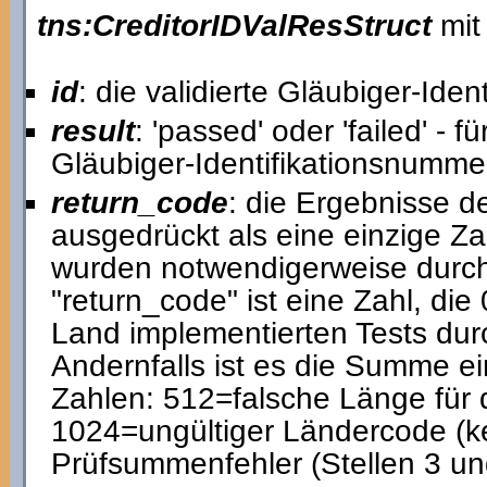
tns:CreditorIDValResStruct
mit
id
: die validierte Gläubiger-Ide
result
: 'passed' oder 'failed' - 
Gläubiger-Identifikationsnumme
return_code
: die Ergebnisse d
ausgedrückt als eine einzige Za
wurden notwendigerweise durchg
"return_code" ist eine Zahl, die 
Land implementierten Tests du
Andernfalls ist es die Summe e
Zahlen: 512=falsche Länge für de
1024=ungültiger Ländercode (k
Prüfsummenfehler (Stellen 3 un