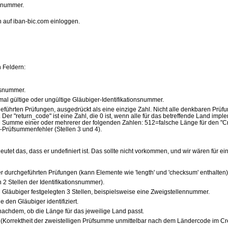
nsnummer.
 auf iban-bic.com einloggen.
 Feldern:
onsnummer.
 formal gültige oder ungültige Gläubiger-Identifikationsnummer.
geführten Prüfungen, ausgedrückt als eine einzige Zahl. Nicht alle denkbaren Pr
 Der "return_code" ist eine Zahl, die 0 ist, wenn alle für das betreffende Land impl
e Summe einer oder mehrerer der folgenden Zahlen: 512=falsche Länge für den "Cred
Prüfsummenfehler (Stellen 3 und 4).
utet das, dass er undefiniert ist. Das sollte nicht vorkommen, und wir wären für 
er durchgeführten Prüfungen (kann Elemente wie 'length' und 'checksum' enthalten)
 2 Stellen der Identifikationsnummer).
n Gläubiger festgelegten 3 Stellen, beispielsweise eine Zweigstellennummer.
e den Gläubiger identifiziert.
je nachdem, ob die Länge für das jeweilige Land passt.
ed' (Korrektheit der zweistelligen Prüfsumme unmittelbar nach dem Ländercode im Cred