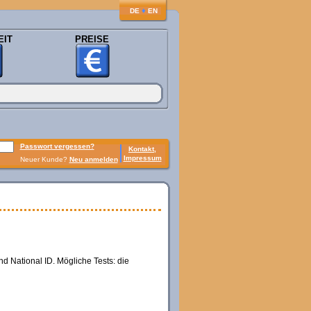
♦
DE
EN
EIT
PREISE
Passwort vergessen?
Kontakt,
Impressum
Neuer Kunde?
Neu anmelden
d National ID. Mögliche Tests: die