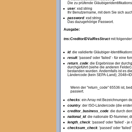
Die zu prüfende Gläubigeridentifikatio
user
: xsd:string
Ihr Benutzername, mit dem Sie sich auch
password
: xsd:string
Das dazugehörige Passwort.
Ausgabe:
tns:CreditorIDValResStruct
mit folgenden
id
: die validierte Gläubiger-Identifikati
result
: 'passed' oder 'failed' - für eine
return_code
: die Ergebnisse der durch
durchgeführt (siehe die anderen Felder).
bestanden wurden. Andernfalls ist es di
Ländercode (kein SEPA-Land); 2048=ID-
Wenn der "return_code" 65536 ist, bede
passiert.
checks
: ein Array mit Bezeichnungen d
country
: der ISO-Ländercode (die ersten
creditor_business_code
: die durch de
national_id
: die nationale ID-Nummer, di
length_check
: 'passed' oder 'failed' - 
checksum_check
: 'passed' oder 'fail