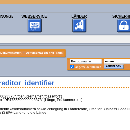
HNUNGEN
WEBSERVICE
LÄNDER
SICHERH
»
Dokumentation
»
Dokumentation: find_bank
angemeldet bleiben
editor_identifier
00023373", "benutzername", "passwort")
mmer "DE47ZZZ00000023373" (Länge, Prüfsumme etc.).
ridentifikationsnummern sowie Zerlegung in Ländercode, Creditor Business Code un
g (SEPA-Land) und die Länge.