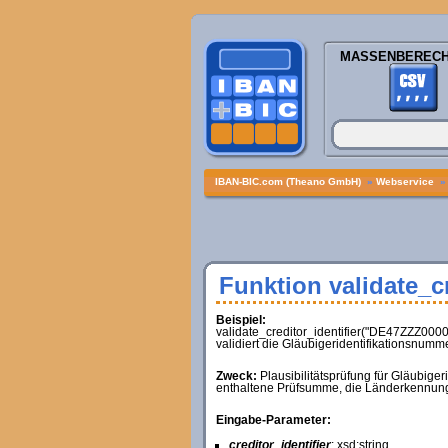
MASSENBEREC
IBAN-BIC.com (Theano GmbH)
»
Webservice
Funktion validate_cr
Beispiel:
validate_creditor_identifier("DE47ZZZ000
validiert die Gläubigeridentifikationsnu
Zweck:
Plausibilitätsprüfung für Gläubige
enthaltene Prüfsumme, die Länderkennun
Eingabe-Parameter:
creditor_identifier
: xsd:string