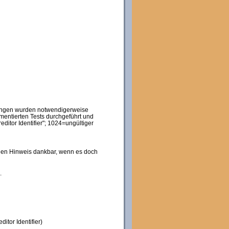
üfungen wurden notwendigerweise
ementierten Tests durchgeführt und
itor Identifier"; 1024=ungültiger
einen Hinweis dankbar, wenn es doch
.
itor Identifier)