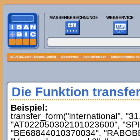
MASSENBERECHNUNGEN
WEBSERVICE
IBAN-BIC.com (Theano GmbH)
»
Webservice
»
Dokumentation
»
Dokumentation: tra
Die Funktion transfe
Beispiel:
transfer_form("international", "3
"AT022050302101023600", "SPI
"BE68844010370034", "RABOBE2