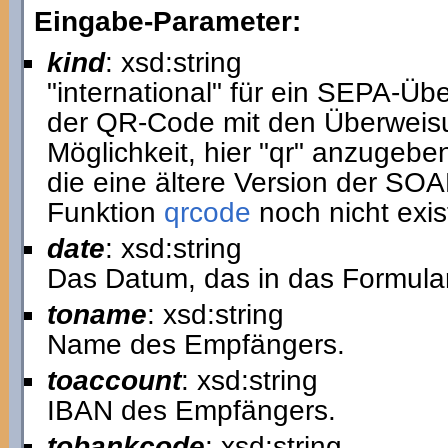
Eingabe-Parameter:
kind
: xsd:string
"international" für ein SEPA-Üb
der QR-Code mit den Überweisu
Möglichkeit, hier "qr" anzugeben
die eine ältere Version der SOAP
Funktion
qrcode
noch nicht exist
date
: xsd:string
Das Datum, das in das Formula
toname
: xsd:string
Name des Empfängers.
toaccount
: xsd:string
IBAN des Empfängers.
tobankcode
: xsd:string