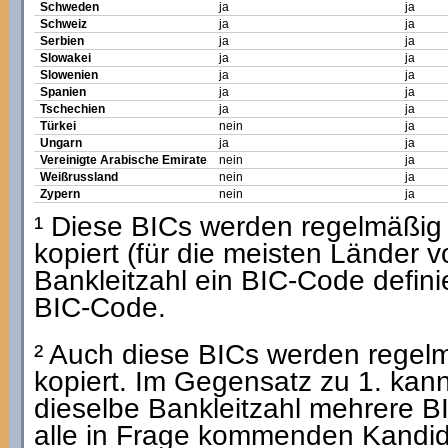
Schweden
ja
ja
Schweiz
ja
ja
Serbien
ja
ja
Slowakei
ja
ja
Slowenien
ja
ja
Spanien
ja
ja
Tschechien
ja
ja
Türkei
nein
ja
Ungarn
ja
ja
Vereinigte Arabische Emirate
nein
ja
Weißrussland
nein
ja
Zypern
nein
ja
¹ Diese BICs werden regelmäßig a
kopiert (für die meisten Länder 
Bankleitzahl ein BIC-Code definie
BIC-Code.
² Auch diese BICs werden regelmä
kopiert. Im Gegensatz zu 1. kan
dieselbe Bankleitzahl mehrere B
alle in Frage kommenden Kandid