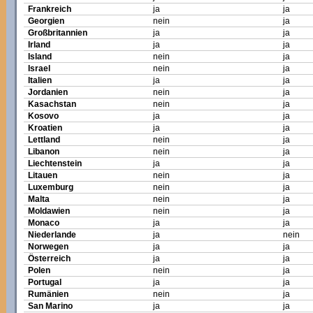
Frankreich
ja
ja
Georgien
nein
ja
Großbritannien
ja
ja
Irland
ja
ja
Island
nein
ja
Israel
nein
ja
Italien
ja
ja
Jordanien
nein
ja
Kasachstan
nein
ja
Kosovo
ja
ja
Kroatien
ja
ja
Lettland
nein
ja
Libanon
nein
ja
Liechtenstein
ja
ja
Litauen
nein
ja
Luxemburg
nein
ja
Malta
nein
ja
Moldawien
nein
ja
Monaco
ja
ja
Niederlande
ja
nein
Norwegen
ja
ja
Österreich
ja
ja
Polen
nein
ja
Portugal
ja
ja
Rumänien
nein
ja
San Marino
ja
ja