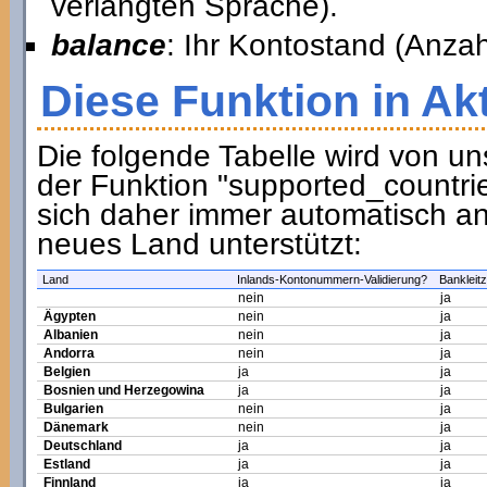
verlangten Sprache).
balance
: Ihr Kontostand (Anzah
Diese Funktion in Ak
Die folgende Tabelle wird von u
der Funktion "supported_countri
sich daher immer automatisch an
neues Land unterstützt:
Land
Inlands-Kontonummern-Validierung?
Bankleitz
nein
ja
Ägypten
nein
ja
Albanien
nein
ja
Andorra
nein
ja
Belgien
ja
ja
Bosnien und Herzegowina
ja
ja
Bulgarien
nein
ja
Dänemark
nein
ja
Deutschland
ja
ja
Estland
ja
ja
Finnland
ja
ja