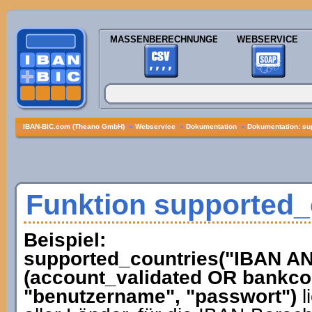
MASSENBERECHNUNGEN
WEBSERVICE
IBAN-BIC.com (Theano GmbH)
»
Webservice
»
Dokumentation
»
Dokumentation: su
Funktion supported_
Beispiel:
supported_countries("IBAN 
(account_validated OR bankcod
"benutzername", "passwort")
l