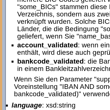
"some_BICs" stammen diese B
Verzeichnis, sondern aus zw
verknüpft wurden. Solche BICs
Länder, die die Bedingung "s
geliefert, wenn Sie "name_ba
account_validated
: wenn ei
enthält, wird diese auch geprü
bankcode_validated
: die Ba
in einem Bankleitzahlverzeichn
Wenn Sie den Parameter "suppor
Voreinstellung "IBAN AND so
bankcode_validated)" verwend
language
: xsd:string