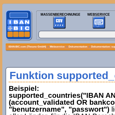
MASSENBERECHNUNGEN
WEBSERVICE
IBAN-BIC.com (Theano GmbH)
»
Webservice
»
Dokumentation
»
Dokumentation: su
Funktion supported_
Beispiel:
supported_countries("IBAN 
(account_validated OR bankcod
"benutzername", "passwort")
l