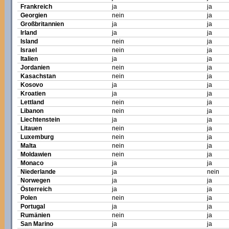
Frankreich
ja
ja
Georgien
nein
ja
Großbritannien
ja
ja
Irland
ja
ja
Island
nein
ja
Israel
nein
ja
Italien
ja
ja
Jordanien
nein
ja
Kasachstan
nein
ja
Kosovo
ja
ja
Kroatien
ja
ja
Lettland
nein
ja
Libanon
nein
ja
Liechtenstein
ja
ja
Litauen
nein
ja
Luxemburg
nein
ja
Malta
nein
ja
Moldawien
nein
ja
Monaco
ja
ja
Niederlande
ja
nein
Norwegen
ja
ja
Österreich
ja
ja
Polen
nein
ja
Portugal
ja
ja
Rumänien
nein
ja
San Marino
ja
ja