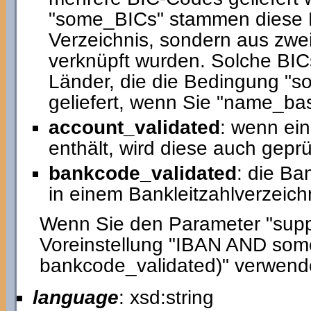
"some_BICs" stammen diese B
Verzeichnis, sondern aus zw
verknüpft wurden. Solche BICs
Länder, die die Bedingung "s
geliefert, wenn Sie "name_ba
account_validated
: wenn ei
enthält, wird diese auch geprü
bankcode_validated
: die Ba
in einem Bankleitzahlverzeichn
Wenn Sie den Parameter "suppor
Voreinstellung "IBAN AND so
bankcode_validated)" verwend
language
: xsd:string