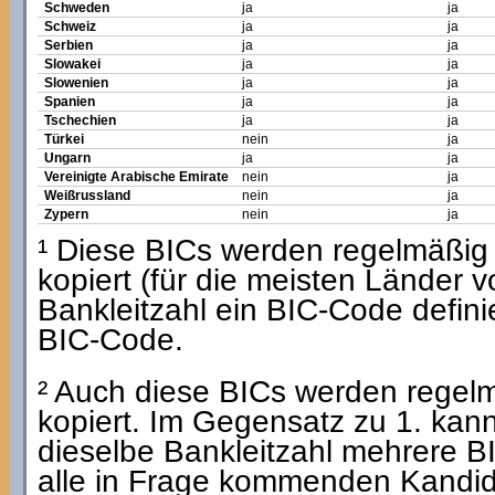
Schweden
ja
ja
Schweiz
ja
ja
Serbien
ja
ja
Slowakei
ja
ja
Slowenien
ja
ja
Spanien
ja
ja
Tschechien
ja
ja
Türkei
nein
ja
Ungarn
ja
ja
Vereinigte Arabische Emirate
nein
ja
Weißrussland
nein
ja
Zypern
nein
ja
¹ Diese BICs werden regelmäßig a
kopiert (für die meisten Länder 
Bankleitzahl ein BIC-Code definie
BIC-Code.
² Auch diese BICs werden regelmä
kopiert. Im Gegensatz zu 1. kan
dieselbe Bankleitzahl mehrere B
alle in Frage kommenden Kandid