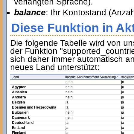
verlangten Sprache).
balance
: Ihr Kontostand (Anzah
Diese Funktion in Ak
Die folgende Tabelle wird von u
der Funktion "supported_countri
sich daher immer automatisch an
neues Land unterstützt:
Land
Inlands-Kontonummern-Validierung?
Bankleitz
nein
ja
Ägypten
nein
ja
Albanien
nein
ja
Andorra
nein
ja
Belgien
ja
ja
Bosnien und Herzegowina
ja
ja
Bulgarien
nein
ja
Dänemark
nein
ja
Deutschland
ja
ja
Estland
ja
ja
Finnland
ja
ja