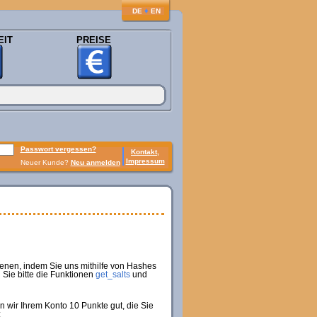
♦
DE
EN
EIT
PREISE
Passwort vergessen?
Kontakt,
Impressum
Neuer Kunde?
Neu anmelden
enen, indem Sie uns mithilfe von Hashes
Sie bitte die Funktionen
get_salts
und
 wir Ihrem Konto 10 Punkte gut, die Sie
: