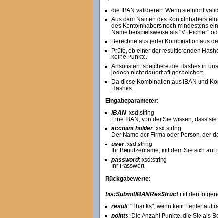
die IBAN validieren. Wenn sie nicht valid
Aus dem Namen des Kontoinhabers ein
des Kontoinhabers noch mindestens ein 
Name beispielsweise als "M. Pichler" ode
Berechne aus jeder Kombination aus de
Prüfe, ob einer der resultierenden Hash
keine Punkte.
Ansonsten: speichere die Hashes in un
jedoch nicht dauerhaft gespeichert.
Da diese Kombination aus IBAN und Kont
Hashes.
Eingabeparameter:
IBAN
: xsd:string
Eine IBAN, von der Sie wissen, dass sie ex
account holder
: xsd:string
Der Name der Firma oder Person, der d
user
: xsd:string
Ihr Benutzername, mit dem Sie sich auf 
password
: xsd:string
Ihr Passwort.
Rückgabewerte:
tns:SubmitIBANResStruct
mit den folgen
result
: "Thanks", wenn kein Fehler auftr
points
: Die Anzahl Punkte, die Sie als