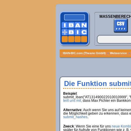
MASSENBEREC
IBAN-BIC.com (Theano GmbH)
»
Webservice
Die Funktion submi
Beispiel
:
submit_iban("AT131490022010010999", "Ma
teilt uns mit,
dass Max Pichler ein Bankkon
Alternative
: Auch wenn Sie uns auf keine
die Möglichkeit geben zu erkennen, dass e
submit_hashes
.
Zweck
: Wenn Sie eine für uns
neue Kombin
später für Aufrufe von Funktionen wie z. B.