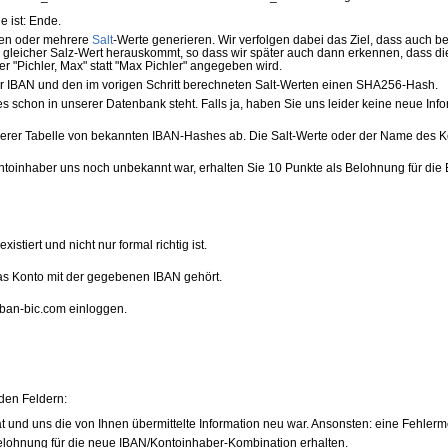
e ist: Ende.
en oder mehrere
Salt
-Werte generieren. Wir verfolgen dabei das Ziel, dass auch be
gleicher Salz-Wert herauskommt, so dass wir später auch dann erkennen, dass die
r "Pichler, Max" statt "Max Pichler" angegeben wird.
r IBAN und den im vorigen Schritt berechneten Salt-Werten einen SHA256-Hash.
es schon in unserer Datenbank steht. Falls ja, haben Sie uns leider keine neue I
serer Tabelle von bekannten IBAN-Hashes ab. Die Salt-Werte oder der Name des 
oinhaber uns noch unbekannt war, erhalten Sie 10 Punkte als Belohnung für die 
istiert und nicht nur formal richtig ist.
as Konto mit der gegebenen IBAN gehört.
iban-bic.com einloggen.
den Feldern:
at und uns die von Ihnen übermittelte Information neu war. Ansonsten: eine Fehlerm
 Belohnung für die neue IBAN/Kontoinhaber-Kombination erhalten.