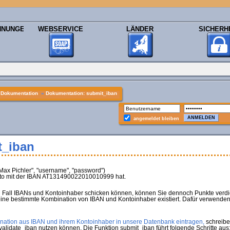
HNUNGEN
WEBSERVICE
LÄNDER
SICHERH
»
Dokumentation
»
Dokumentation: submit_iban
angemeldet bleiben
t_iban
x Pichler", "username", "password")
to mit der IBAN AT131490022010010999 hat.
n Fall IBANs und Kontoinhaber schicken können, können Sie dennoch Punkte verdi
ine bestimmte Kombination von IBAN und Kontoinhaber existiert. Dafür verwenden 
ation aus IBAN und ihrem Kontoinhaber in unsere Datenbank eintragen,
schreiben
 validate_iban nutzen können. Die Funktion submit_iban führt folgende Schritte aus