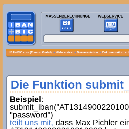
MASSENBERECHNUNGEN
WEBSERVICE
IBAN-BIC.com (Theano GmbH)
»
Webservice
»
Dokumentation
»
Dokumentation: su
Die Funktion submit
Beispiel
:
submit_iban("AT13149002201001
"password")
teilt uns mit,
dass Max Pichler ei