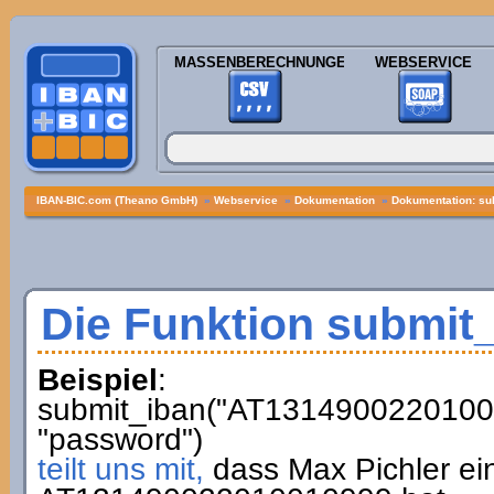
MASSENBERECHNUNGEN
WEBSERVICE
IBAN-BIC.com (Theano GmbH)
»
Webservice
»
Dokumentation
»
Dokumentation: su
Die Funktion submit
Beispiel
:
submit_iban("AT13149002201001
"password")
teilt uns mit,
dass Max Pichler ei