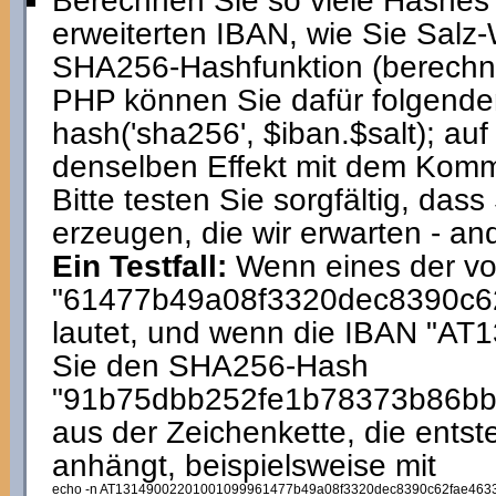
Berechnen Sie so viele Hashes
erweiterten IBAN, wie Sie Salz-
SHA256-Hashfunktion (berechne
PHP können Sie dafür folgende
hash('sha256', $iban.$salt); a
denselben Effekt mit dem Kom
Bitte testen Sie sorgfältig, das
erzeugen, die wir erwarten - and
Ein Testfall:
Wenn eines der vo
"61477b49a08f3320dec8390c6
lautet, und wenn die IBAN "AT
Sie den SHA256-Hash
"91b75dbb252fe1b78373b86b
aus der Zeichenkette, die ents
anhängt, beispielsweise mit
echo -n AT13149002201001099961477b49a08f3320dec8390c62fae4633