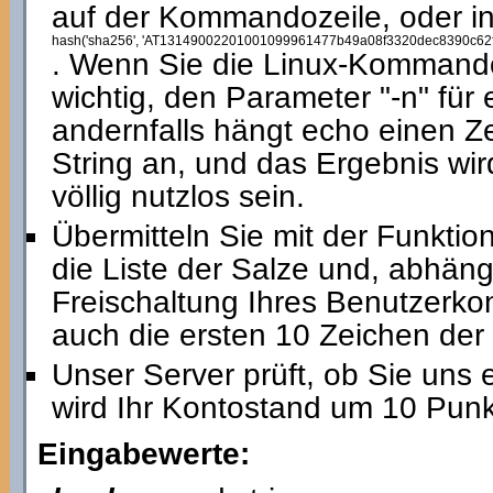
auf der Kommandozeile, oder i
hash('sha256', 'AT13149002201001099961477b49a08f3320dec8390c62
. Wenn Sie die Linux-Kommando
wichtig, den Parameter "-n" für
andernfalls hängt echo einen 
String an, und das Ergebnis wi
völlig nutzlos sein.
Übermitteln Sie mit der Funktio
die Liste der Salze und, abhäng
Freischaltung Ihres Benutzerkon
auch die ersten 10 Zeichen der
Unser Server prüft, ob Sie uns 
wird Ihr Kontostand um 10 Punk
Eingabewerte: