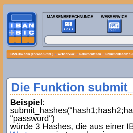
MASSENBERECHNUNGEN
WEBSERVICE
IBAN-BIC.com (Theano GmbH)
»
Webservice
»
Dokumentation
»
Dokumentation: su
Die Funktion submit
Beispiel
:
submit_hashes("hash1;hash2;hash3
"password")
würde 3 Hashes, die aus einer 