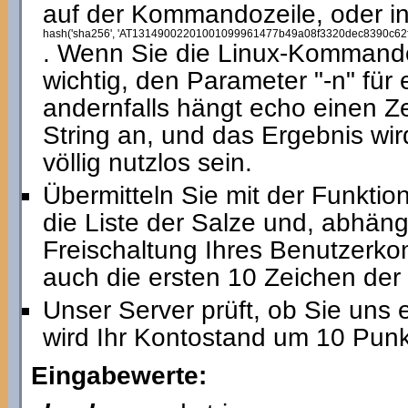
auf der Kommandozeile, oder i
hash('sha256', 'AT13149002201001099961477b49a08f3320dec8390c62
. Wenn Sie die Linux-Kommando
wichtig, den Parameter "-n" für
andernfalls hängt echo einen 
String an, und das Ergebnis wi
völlig nutzlos sein.
Übermitteln Sie mit der Funktio
die Liste der Salze und, abhäng
Freischaltung Ihres Benutzerkon
auch die ersten 10 Zeichen der
Unser Server prüft, ob Sie uns 
wird Ihr Kontostand um 10 Punk
Eingabewerte: