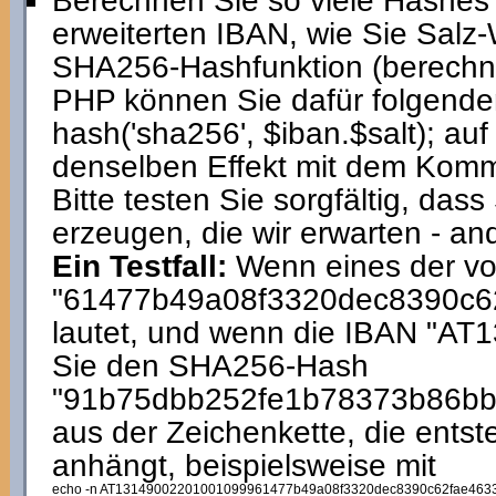
Berechnen Sie so viele Hashes
erweiterten IBAN, wie Sie Salz-
SHA256-Hashfunktion (berechne
PHP können Sie dafür folgende
hash('sha256', $iban.$salt); a
denselben Effekt mit dem Kom
Bitte testen Sie sorgfältig, das
erzeugen, die wir erwarten - and
Ein Testfall:
Wenn eines der vo
"61477b49a08f3320dec8390c6
lautet, und wenn die IBAN "AT
Sie den SHA256-Hash
"91b75dbb252fe1b78373b86b
aus der Zeichenkette, die ents
anhängt, beispielsweise mit
echo -n AT13149002201001099961477b49a08f3320dec8390c62fae4633