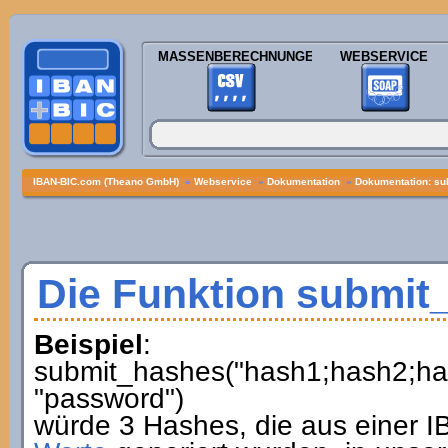
MASSENBERECHNUNGEN
WEBSERVICE
IBAN-BIC.com (Theano GmbH)
»
Webservice
»
Dokumentation
»
Dokumentation: su
Die Funktion submit
Beispiel
:
submit_hashes("hash1;hash2;hash3
"password")
würde 3 Hashes, die aus einer 