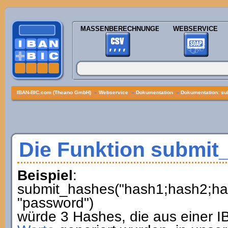
MASSENBERECHNUNGEN
WEBSERVICE
IBAN-BIC.com (Theano GmbH)
»
Webservice
»
Dokumentation
»
Dokumentation: su
Die Funktion submit
Beispiel
:
submit_hashes("hash1;hash2;hash3
"password")
würde 3 Hashes, die aus einer 