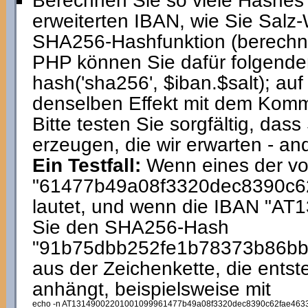
Berechnen Sie so viele Hashes
erweiterten IBAN, wie Sie Salz-
SHA256-Hashfunktion (berechne
PHP können Sie dafür folgende
hash('sha256', $iban.$salt); a
denselben Effekt mit dem Kom
Bitte testen Sie sorgfältig, das
erzeugen, die wir erwarten - and
Ein Testfall:
Wenn eines der vo
"61477b49a08f3320dec8390c6
lautet, und wenn die IBAN "AT
Sie den SHA256-Hash
"91b75dbb252fe1b78373b86b
aus der Zeichenkette, die ents
anhängt, beispielsweise mit
echo -n AT13149002201001099961477b49a08f3320dec8390c62fae4633