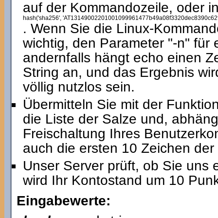
auf der Kommandozeile, oder i
hash('sha256', 'AT13149002201001099961477b49a08f3320dec8390c62
. Wenn Sie die Linux-Kommando
wichtig, den Parameter "-n" für
andernfalls hängt echo einen 
String an, und das Ergebnis wi
völlig nutzlos sein.
Übermitteln Sie mit der Funktio
die Liste der Salze und, abhäng
Freischaltung Ihres Benutzerkon
auch die ersten 10 Zeichen der
Unser Server prüft, ob Sie uns 
wird Ihr Kontostand um 10 Punk
Eingabewerte: