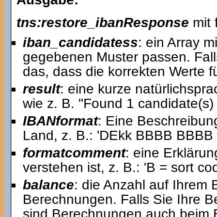
tns:restore_ibanResponse
mit 
iban_candidatess
: ein Array m
gegebenen Muster passen. Falls 
das, dass die korrekten Werte fü
result
: eine kurze natürlichspr
wie z. B. "Found 1 candidate(
IBANformat
: Eine Beschreibun
Land, z. B.: 'DEkk BBBB BBB
formatcomment
: eine Erkläru
verstehen ist, z. B.: 'B = sort c
balance
: die Anzahl auf Ihrem
Berechnungen. Falls Sie Ihre 
sind Berechnungen auch beim Er