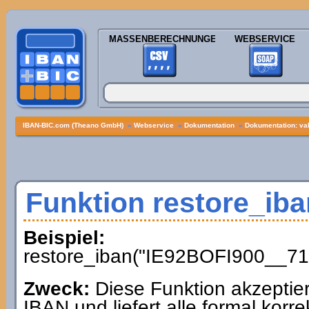
MASSENBERECHNUNGEN
WEBSERVICE
IBAN-BIC.com (Theano GmbH)
»
Webservice
»
Dokumentation
»
Dokumentation: val
Funktion restore_iba
Beispiel:
restore_iban("IE92BOFI900__71
Zweck:
Diese Funktion akzeptiert 
IBAN und liefert alle formal kor