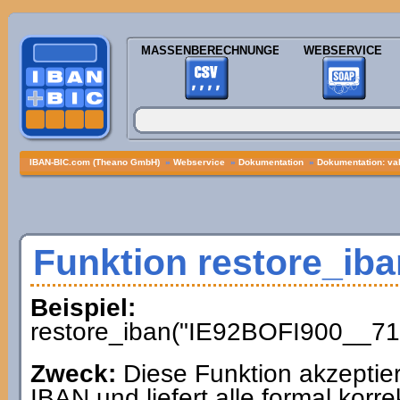
MASSENBERECHNUNGEN
WEBSERVICE
IBAN-BIC.com (Theano GmbH)
»
Webservice
»
Dokumentation
»
Dokumentation: val
Funktion restore_iba
Beispiel:
restore_iban("IE92BOFI900__71
Zweck:
Diese Funktion akzeptiert 
IBAN und liefert alle formal kor