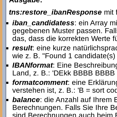
tns:restore_ibanResponse
mit 
iban_candidatess
: ein Array m
gegebenen Muster passen. Falls 
das, dass die korrekten Werte fü
result
: eine kurze natürlichspr
wie z. B. "Found 1 candidate(
IBANformat
: Eine Beschreibun
Land, z. B.: 'DEkk BBBB BBB
formatcomment
: eine Erkläru
verstehen ist, z. B.: 'B = sort c
balance
: die Anzahl auf Ihrem
Berechnungen. Falls Sie Ihre 
sind Berechnungen auch beim Er