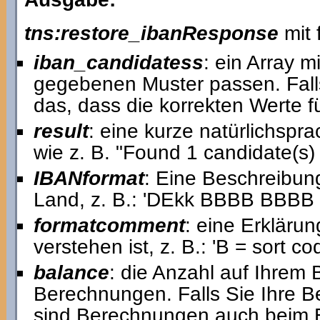
tns:restore_ibanResponse
mit 
iban_candidatess
: ein Array m
gegebenen Muster passen. Falls 
das, dass die korrekten Werte fü
result
: eine kurze natürlichspr
wie z. B. "Found 1 candidate(
IBANformat
: Eine Beschreibun
Land, z. B.: 'DEkk BBBB BBB
formatcomment
: eine Erkläru
verstehen ist, z. B.: 'B = sort c
balance
: die Anzahl auf Ihrem
Berechnungen. Falls Sie Ihre 
sind Berechnungen auch beim Er