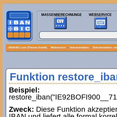
MASSENBERECHNUNGEN
WEBSERVICE
IBAN-BIC.com (Theano GmbH)
»
Webservice
»
Dokumentation
»
Dokumentation: val
Funktion restore_iba
Beispiel:
restore_iban("IE92BOFI900__71
Zweck:
Diese Funktion akzeptiert 
IBAN und liefert alle formal kor