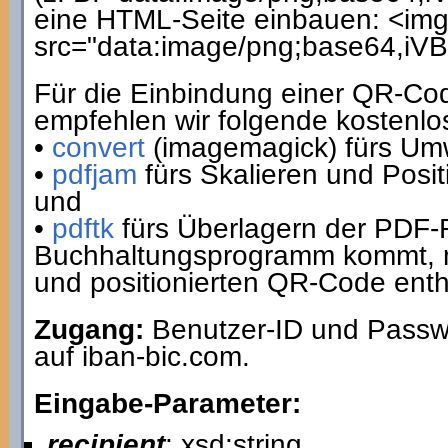
eine HTML-Seite einbauen: <img
src="data:image/png;base64,i
Für die Einbindung einer QR-C
empfehlen wir folgende kostenl
•
convert
(imagemagick) fürs U
•
pdfjam
fürs Skalieren und Posit
und
•
pdftk
fürs Überlagern der PDF-
Buchhaltungsprogramm kommt, mi
und positionierten QR-Code enth
Zugang:
Benutzer-ID und Passwo
auf iban-bic.com.
Eingabe-Parameter:
recipient
: xsd:string