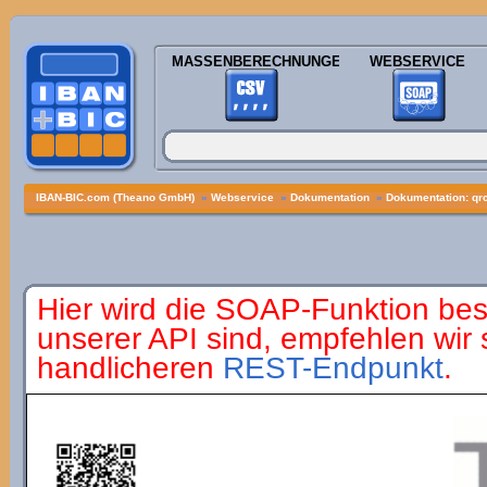
MASSENBERECHNUNGEN
WEBSERVICE
IBAN-BIC.com (Theano GmbH)
»
Webservice
»
Dokumentation
»
Dokumentation: qr
Hier wird die SOAP-Funktion bes
unserer API sind, empfehlen wir
handlicheren
REST-Endpunkt
.