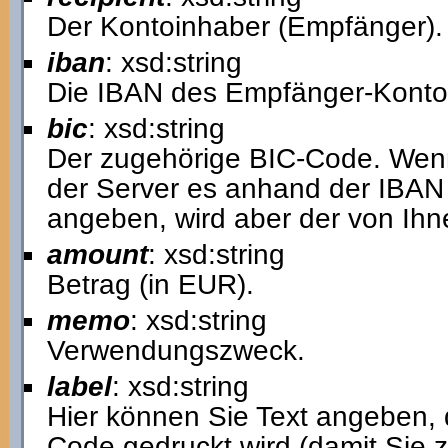
Der Kontoinhaber (Empfänger).
iban
: xsd:string
Die IBAN des Empfänger-Konto
bic
: xsd:string
Der zugehörige BIC-Code. Wenn 
der Server es anhand der IBAN
angeben, wird aber der von Ih
amount
: xsd:string
Betrag (in EUR).
memo
: xsd:string
Verwendungszweck.
label
: xsd:string
Hier können Sie Text angeben,
Code gedruckt wird (damit Sie 