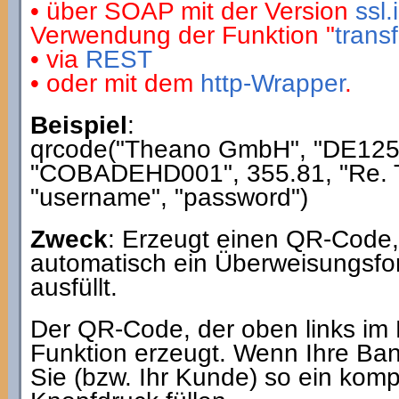
• über SOAP mit der Version
ssl
Verwendung der Funktion "
trans
• via
REST
• oder mit dem
http-Wrapper
.
Beispiel
:
qrcode("Theano GmbH", "DE12
"COBADEHD001", 355.81, "Re. T
"username", "password")
Zweck
: Erzeugt einen QR-Code, 
automatisch ein Überweisungsfor
ausfüllt.
Der QR-Code, der oben links im Bi
Funktion erzeugt. Wenn Ihre Ba
Sie (bzw. Ihr Kunde) so ein kom