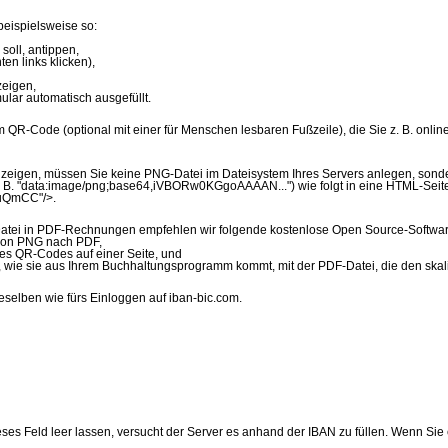
beispielsweise so:
oll, antippen,
ten links klicken),
eigen,
ular automatisch ausgefüllt.
m QR-Code (optional mit einer für Menschen lesbaren Fußzeile), die Sie z. B. onlin
igen, müssen Sie keine PNG-Datei im Dateisystem Ihres Servers anlegen, sonder
(z. B. "data:image/png;base64,iVBORw0KGgoAAAAN...") wie folgt in eine HTML-Seit
SuQmCC"/>.
tei in PDF-Rechnungen empfehlen wir folgende kostenlose Open Source-Softwar
von PNG nach PDF,
des QR-Codes auf einer Seite, und
wie sie aus Ihrem Buchhaltungsprogramm kommt, mit der PDF-Datei, die den skalie
selben wie fürs Einloggen auf iban-bic.com.
es Feld leer lassen, versucht der Server es anhand der IBAN zu füllen. Wenn Sie