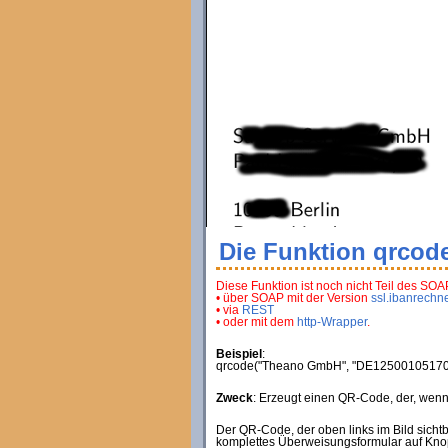
Die Funktion qrcod
Diese Funktion ist noch nicht Teil des SOAP
• über SOAP mit der Version
ssl.ibanrechn
• via
REST
• oder mit dem
http-Wrapper
.
Beispiel
:
qrcode("Theano GmbH", "DE1250010517064
Zweck
: Erzeugt einen QR-Code, der, wenn 
Der QR-Code, der oben links im Bild sicht
komplettes Überweisungsformular auf Knop