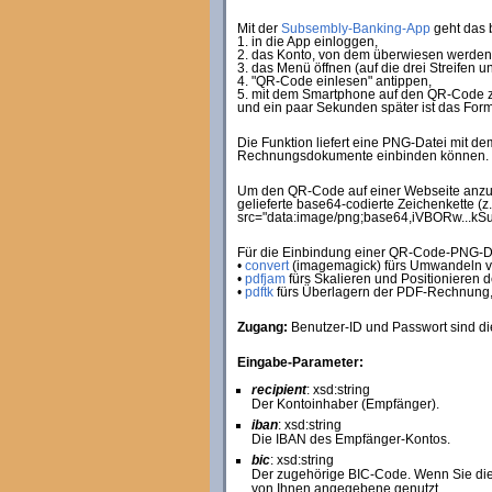
Mit der
Subsembly-Banking-App
geht das 
1. in die App einloggen,
2. das Konto, von dem überwiesen werden s
3. das Menü öffnen (auf die drei Streifen un
4. "QR-Code einlesen" antippen,
5. mit dem Smartphone auf den QR-Code z
und ein paar Sekunden später ist das Form
Die Funktion liefert eine PNG-Datei mit de
Rechnungsdokumente einbinden können.
Um den QR-Code auf einer Webseite anzuze
gelieferte base64-codierte Zeichenkette 
src="data:image/png;base64,iVBORw...k
Für die Einbindung einer QR-Code-PNG-Da
•
convert
(imagemagick) fürs Umwandeln 
•
pdfjam
fürs Skalieren und Positionieren 
•
pdftk
fürs Überlagern der PDF-Rechnung, 
Zugang:
Benutzer-ID und Passwort sind die
Eingabe-Parameter:
recipient
: xsd:string
Der Kontoinhaber (Empfänger).
iban
: xsd:string
Die IBAN des Empfänger-Kontos.
bic
: xsd:string
Der zugehörige BIC-Code. Wenn Sie dies
von Ihnen angegebene genutzt.