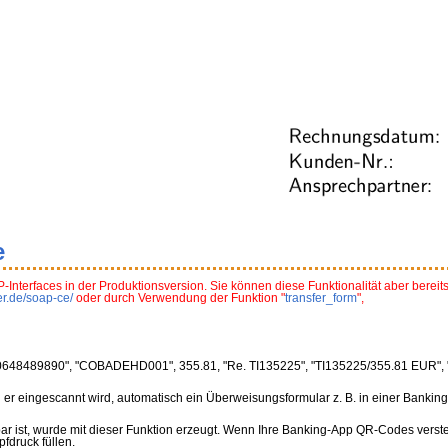
e
-Interfaces in der Produktionsversion. Sie können diese Funktionalität aber bereits 
er.de/soap-ce/
oder durch Verwendung der Funktion "
transfer_form
",
8489890", "COBADEHD001", 355.81, "Re. TI135225", "TI135225/355.81 EUR", "
er eingescannt wird, automatisch ein Überweisungsformular z. B. in einer Banking-
bar ist, wurde mit dieser Funktion erzeugt. Wenn Ihre Banking-App QR-Codes verste
fdruck füllen.