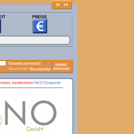
♦
DE
EN
EIT
PREISE
Passwort vergessen?
Kontakt,
Impressum
Neuer Kunde?
Neu anmelden
erneren, handlicheren
REST-Endpunkt
.