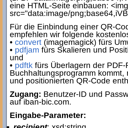
eine HTML-Seite einbauen: <img
src="data:image/png;base64,i
Für die Einbindung einer QR-C
empfehlen wir folgende kostenl
•
convert
(imagemagick) fürs U
•
pdfjam
fürs Skalieren und Posit
und
•
pdftk
fürs Überlagern der PDF-
Buchhaltungsprogramm kommt, mi
und positionierten QR-Code enth
Zugang:
Benutzer-ID und Passwo
auf iban-bic.com.
Eingabe-Parameter:
recipient
: xsd:string