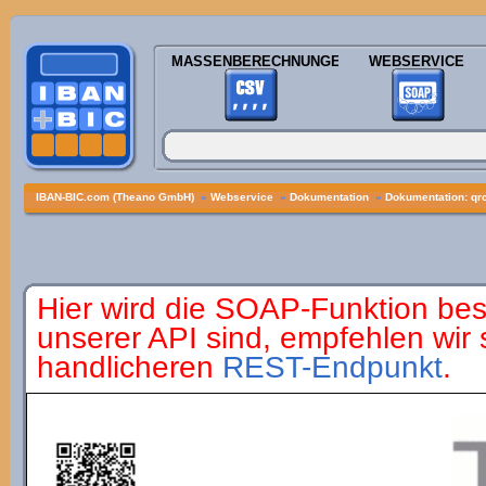
MASSENBERECHNUNGEN
WEBSERVICE
IBAN-BIC.com (Theano GmbH)
»
Webservice
»
Dokumentation
»
Dokumentation: qr
Hier wird die SOAP-Funktion bes
unserer API sind, empfehlen wir
handlicheren
REST-Endpunkt
.