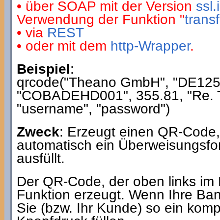
• über SOAP mit der Version
ssl
Verwendung der Funktion "
trans
• via
REST
• oder mit dem
http-Wrapper
.
Beispiel
:
qrcode("Theano GmbH", "DE12
"COBADEHD001", 355.81, "Re. T
"username", "password")
Zweck
: Erzeugt einen QR-Code, 
automatisch ein Überweisungsfor
ausfüllt.
Der QR-Code, der oben links im Bi
Funktion erzeugt. Wenn Ihre Ba
Sie (bzw. Ihr Kunde) so ein kom