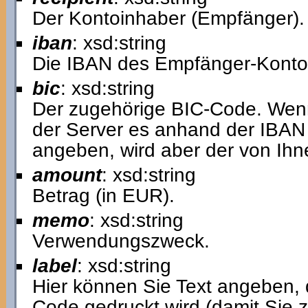
Der Kontoinhaber (Empfänger).
iban
: xsd:string
Die IBAN des Empfänger-Konto
bic
: xsd:string
Der zugehörige BIC-Code. Wenn 
der Server es anhand der IBAN
angeben, wird aber der von Ih
amount
: xsd:string
Betrag (in EUR).
memo
: xsd:string
Verwendungszweck.
label
: xsd:string
Hier können Sie Text angeben,
Code gedruckt wird (damit Sie 