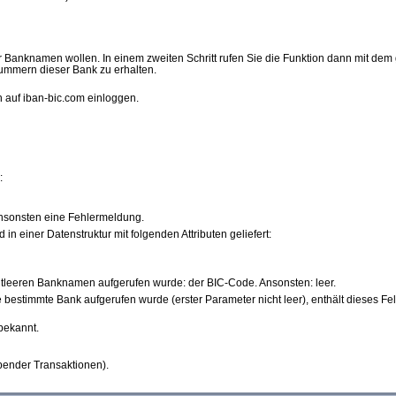
ller Banknamen wollen. In einem zweiten Schritt rufen Sie die Funktion dann mit
Nummern dieser Bank zu erhalten.
 auf iban-bic.com einloggen.
:
 ansonsten eine Fehlermeldung.
 in einer Datenstruktur mit folgenden Attributen geliefert:
ichtleeren Banknamen aufgerufen wurde: der BIC-Code. Ansonsten: leer.
ine bestimmte Bank aufgerufen wurde (erster Parameter nicht leer), enthält dieses F
bekannt.
ibender Transaktionen).