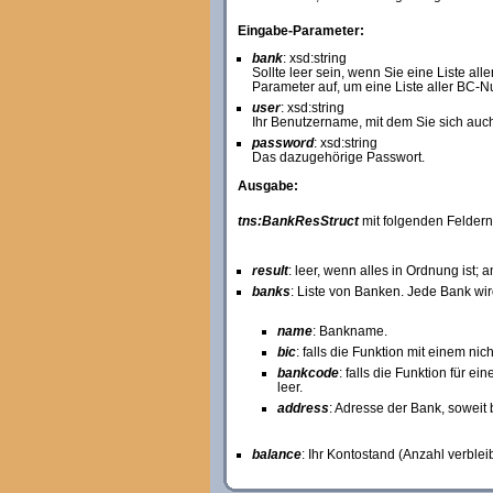
Eingabe-Parameter:
bank
: xsd:string
Sollte leer sein, wenn Sie eine Liste a
Parameter auf, um eine Liste aller BC-
user
: xsd:string
Ihr Benutzername, mit dem Sie sich auch
password
: xsd:string
Das dazugehörige Passwort.
Ausgabe:
tns:BankResStruct
mit folgenden Feldern
result
: leer, wenn alles in Ordnung ist;
banks
: Liste von Banken. Jede Bank wird
name
: Bankname.
bic
: falls die Funktion mit einem n
bankcode
: falls die Funktion für e
leer.
address
: Adresse der Bank, soweit 
balance
: Ihr Kontostand (Anzahl verble