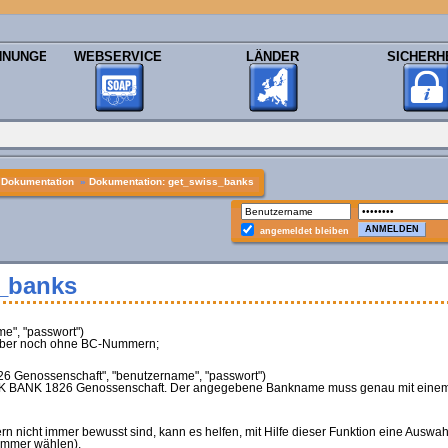
HNUNGEN
WEBSERVICE
LÄNDER
SICHERH
»
Dokumentation
»
Dokumentation: get_swiss_banks
angemeldet bleiben
_banks
e", "passwort")
, aber noch ohne BC-Nummern;
 Genossenschaft", "benutzername", "passwort")
r AEK BANK 1826 Genossenschaft. Der angegebene Bankname muss genau mit eine
icht immer bewusst sind, kann es helfen, mit Hilfe dieser Funktion eine Auswahlm
ummer wählen).