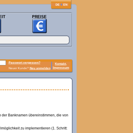
♦
DE
EN
EIT
PREISE
Passwort vergessen?
Kontakt,
Impressum
Neuer Kunde?
Neu anmelden
m der Banknamen übereinstimmen, die von
öglichkeit zu implementieren (1. Schritt: