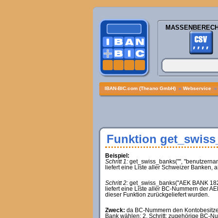
MASSENBEREC
IBAN-BIC.com (Theano GmbH)
»
Webservice
Funktion get_swiss
Beispiel:
Schritt 1:
get_swiss_banks("", "benutzernam
liefert eine Liste aller Schweizer Banken
Schritt 2:
get_swiss_banks("AEK BANK 1826
liefert eine Liste aller BC-Nummern de
dieser Funktion zurückgeliefert wurden.
Zweck:
da BC-Nummern den Kontobesitzern n
Bank wählen; 2. Schritt: zugehörige BC-N