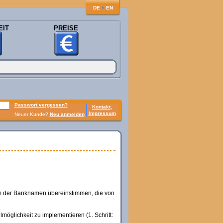
♦
DE
EN
EIT
PREISE
Passwort vergessen?
Kontakt,
Impressum
Neuer Kunde?
Neu anmelden
m der Banknamen übereinstimmen, die von
öglichkeit zu implementieren (1. Schritt: