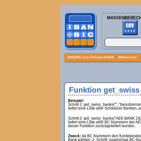
MASSENBEREC
IBAN-BIC.com (Theano GmbH)
»
Webservice
Funktion get_swiss
Beispiel:
Schritt 1:
get_swiss_banks("", "benutzernam
liefert eine Liste aller Schweizer Banken
Schritt 2:
get_swiss_banks("AEK BANK 1826
liefert eine Liste aller BC-Nummern de
dieser Funktion zurückgeliefert wurden.
Zweck:
da BC-Nummern den Kontobesitzern n
Bank wählen; 2. Schritt: zugehörige BC-N