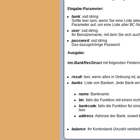
Eingabe-Parameter:
bank
: xsd:string
Sollte leer sein, wenn Sie eine Liste a
Parameter auf, um eine Liste aller BC-
user
: xsd:string
Ihr Benutzername, mit dem Sie sich auch
password
: xsd:string
Das dazugehörige Passwort.
Ausgabe:
tns:BankResStruct
mit folgenden Feldern
result
: leer, wenn alles in Ordnung ist;
banks
: Liste von Banken. Jede Bank wird
name
: Bankname.
bic
: falls die Funktion mit einem n
bankcode
: falls die Funktion für e
leer.
address
: Adresse der Bank, soweit 
balance
: Ihr Kontostand (Anzahl verble