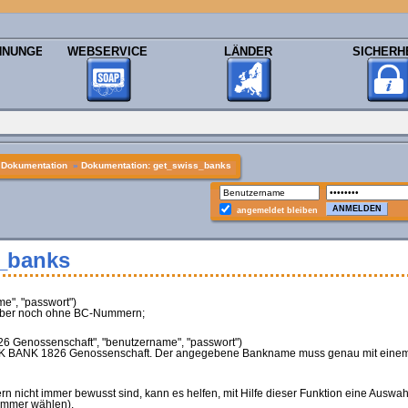
HNUNGEN
WEBSERVICE
LÄNDER
SICHERH
»
Dokumentation
»
Dokumentation: get_swiss_banks
angemeldet bleiben
_banks
e", "passwort")
, aber noch ohne BC-Nummern;
 Genossenschaft", "benutzername", "passwort")
r AEK BANK 1826 Genossenschaft. Der angegebene Bankname muss genau mit eine
icht immer bewusst sind, kann es helfen, mit Hilfe dieser Funktion eine Auswahlm
ummer wählen).