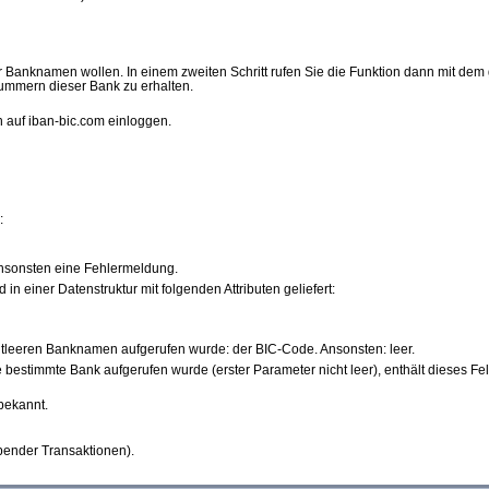
ller Banknamen wollen. In einem zweiten Schritt rufen Sie die Funktion dann mit
Nummern dieser Bank zu erhalten.
 auf iban-bic.com einloggen.
:
 ansonsten eine Fehlermeldung.
 in einer Datenstruktur mit folgenden Attributen geliefert:
ichtleeren Banknamen aufgerufen wurde: der BIC-Code. Ansonsten: leer.
ine bestimmte Bank aufgerufen wurde (erster Parameter nicht leer), enthält dieses F
bekannt.
ibender Transaktionen).