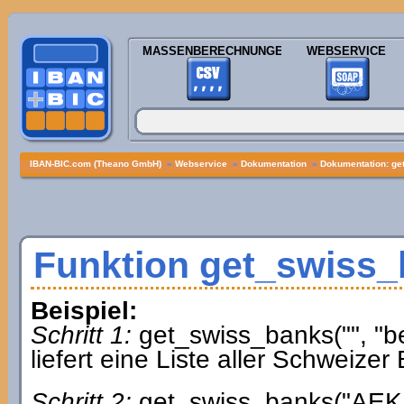
MASSENBERECHNUNGEN
WEBSERVICE
IBAN-BIC.com (Theano GmbH)
»
Webservice
»
Dokumentation
»
Dokumentation: ge
Funktion get_swiss
Beispiel:
Schritt 1:
get_swiss_banks("", "b
liefert eine Liste aller Schwei
Schritt 2:
get_swiss_banks("AEK