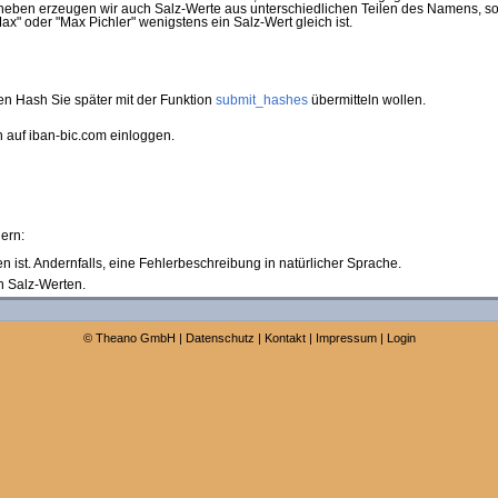
aneben erzeugen wir auch Salz-Werte aus unterschiedlichen Teilen des Namens, so
Max" oder "Max Pichler" wenigstens ein Salz-Wert gleich ist.
n Hash Sie später mit der Funktion
submit_hashes
übermitteln wollen.
 auf iban-bic.com einloggen.
ern:
en ist. Andernfalls, eine Fehlerbeschreibung in natürlicher Sprache.
n Salz-Werten.
©
Theano GmbH
|
Datenschutz
|
Kontakt
|
Impressum
|
Login