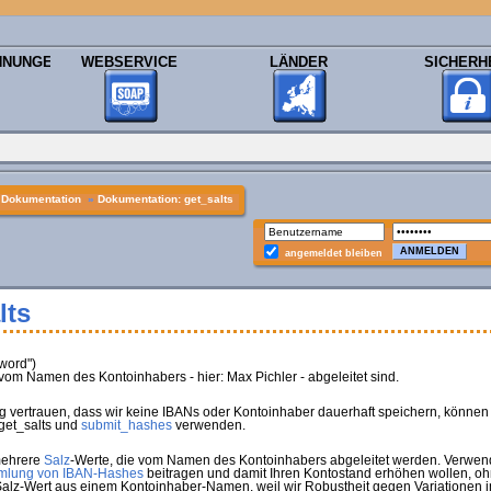
HNUNGEN
WEBSERVICE
LÄNDER
SICHERH
»
Dokumentation
»
Dokumentation: get_salts
angemeldet bleiben
lts
word")
 vom Namen des Kontoinhabers - hier: Max Pichler - abgeleitet sind.
g vertrauen, dass wir keine IBANs oder Kontoinhaber dauerhaft speichern, können
 get_salts und
submit_hashes
verwenden.
 mehrere
Salz
-Werte, die vom Namen des Kontoinhabers abgeleitet werden. Verwen
mlung von IBAN-Hashes
beitragen und damit Ihren Kontostand erhöhen wollen, ohn
alz-Wert aus einem Kontoinhaber-Namen, weil wir Robustheit gegen Variationen i