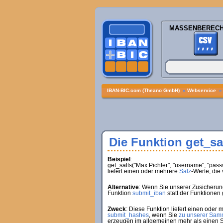
MASSENBEREC
IBAN-BIC.com (Theano GmbH)
»
Webservice
Die Funktion get_sa
Beispiel
:
get_salts("Max Pichler", "username", "pass
liefert einen oder mehrere
Salz
-Werte, die
Alternative
: Wenn Sie unserer Zusicherun
Funktion
submit_iban
statt der Funktionen
Zweck
: Diese Funktion liefert einen oder
submit_hashes
, wenn Sie
zu unserer Sam
erzeugen im allgemeinen mehr als einen S