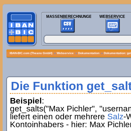
MASSENBERECHNUNGEN
WEBSERVICE
IBAN-BIC.com (Theano GmbH)
»
Webservice
»
Dokumentation
»
Dokumentation: get
Die Funktion get_sal
Beispiel
:
get_salts("Max Pichler", "userna
liefert einen oder mehrere
Salz
-
Kontoinhabers - hier: Max Pichler