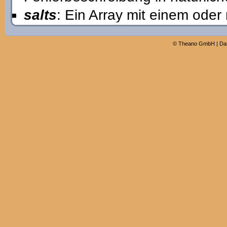
salts
: Ein Array mit einem ode
©
Theano GmbH
|
Da