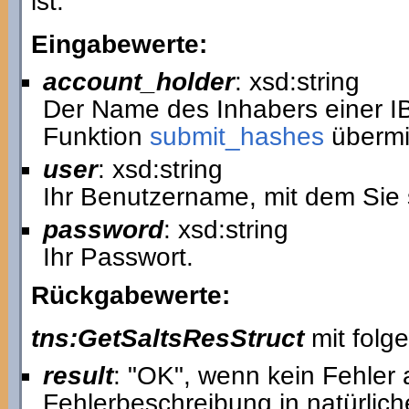
ist.
Eingabewerte:
account_holder
: xsd:string
Der Name des Inhabers einer IB
Funktion
submit_hashes
übermit
user
: xsd:string
Ihr Benutzername, mit dem Sie 
password
: xsd:string
Ihr Passwort.
Rückgabewerte:
tns:GetSaltsResStruct
mit folg
result
: "OK", wenn kein Fehler a
Fehlerbeschreibung in natürlich