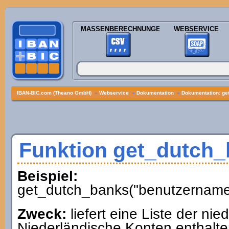
MASSENBERECHNUNGEN
WEBSERVICE
IBAN-BIC.com (Theano GmbH)
»
Webservice
»
Dokumentation
»
Dokumentation: ge
Funktion get_dutch
Beispiel:
get_dutch_banks("benutzername"
Zweck:
liefert eine Liste der ni
Niederländische Konten enthalte