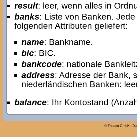
result
: leer, wenn alles in Ord
banks
: Liste von Banken. Jede 
folgenden Attributen geliefert:
name
: Bankname.
bic
: BIC.
bankcode
: nationale Banklei
address
: Adresse der Bank, s
niederländischen Banken: leer
balance
: Ihr Kontostand (Anzah
©
Theano GmbH
|
Da