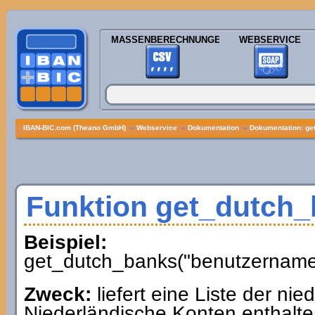
MASSENBERECHNUNGEN
WEBSERVICE
IBAN-BIC.com (Theano GmbH)
»
Webservice
»
Dokumentation
»
Dokumentation: ge
Funktion get_dutch
Beispiel:
get_dutch_banks("benutzername"
Zweck:
liefert eine Liste der ni
Niederländische Konten enthalte