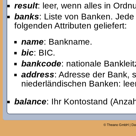
result
: leer, wenn alles in Ord
banks
: Liste von Banken. Jede 
folgenden Attributen geliefert:
name
: Bankname.
bic
: BIC.
bankcode
: nationale Banklei
address
: Adresse der Bank, s
niederländischen Banken: leer
balance
: Ihr Kontostand (Anzah
©
Theano GmbH
|
Da