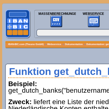
MASSENBERECHNUNGEN
WEBSERVICE
IBAN-BIC.com (Theano GmbH)
»
Webservice
»
Dokumentation
»
Dokumentation: ge
Funktion get_dutch
Beispiel:
get_dutch_banks("benutzername"
Zweck:
liefert eine Liste der ni
Niederländische Konten enthalte