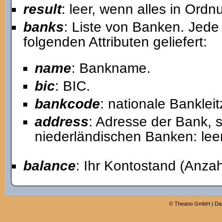
result
: leer, wenn alles in Ord
banks
: Liste von Banken. Jede 
folgenden Attributen geliefert:
name
: Bankname.
bic
: BIC.
bankcode
: nationale Banklei
address
: Adresse der Bank, s
niederländischen Banken: leer
balance
: Ihr Kontostand (Anzah
©
Theano GmbH
|
Da