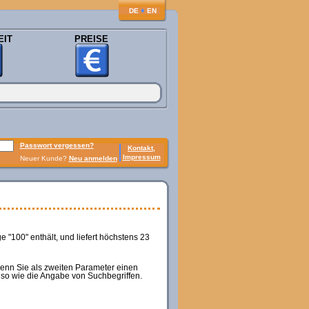
♦
DE
EN
EIT
PREISE
Passwort vergessen?
Kontakt,
Impressum
Neuer Kunde?
Neu anmelden
 "100" enthält, und liefert höchstens 23
wenn Sie als zweiten Parameter einen
nso wie die Angabe von Suchbegriffen.