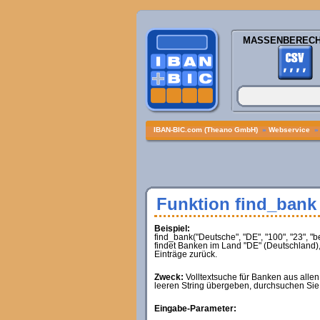
MASSENBEREC
IBAN-BIC.com (Theano GmbH)
»
Webservice
Funktion find_bank
Beispiel:
find_bank("Deutsche", "DE", "100", "23", "
findet Banken im Land "DE" (Deutschland),
Einträge zurück.
Zweck:
Volltextsuche für Banken aus alle
leeren String übergeben, durchsuchen Sie 
Eingabe-Parameter: