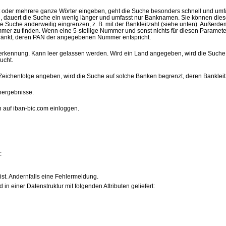
t oder mehrere ganze Wörter eingeben, geht die Suche besonders schnell und um
n, dauert die Suche ein wenig länger und umfasst nur Banknamen. Sie können diese
die Suche anderweitig eingrenzen, z. B. mit der Bankleitzahl (siehe unten). Auße
er zu finden. Wenn eine 5-stellige Nummer und sonst nichts für diesen Paramete
ränkt, deren PAN der angegebenen Nummer entspricht.
kennung. Kann leer gelassen werden. Wird ein Land angegeben, wird die Suche a
ucht.
 Zeichenfolge angeben, wird die Suche auf solche Banken begrenzt, deren Banklei
hergebnisse.
 auf iban-bic.com einloggen.
:
n ist. Andernfalls eine Fehlermeldung.
 in einer Datenstruktur mit folgenden Attributen geliefert: