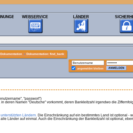
HNUNGEN
WEBSERVICE
LÄNDER
SICHERH
»
Dokumentation
»
Dokumentation: find_bank
angemeldet bleiben
benutzername", "passwort")
 in deren Namen "Deutsche" vorkommt, deren Bankleitzahl irgendwo die Ziffernfolge
n
unterstützten Ländern.
Die Einschränkung auf ein bestimmtes Land ist optional - 
alle Länder auf einmal. Auch die Einschränkung der Bankleitzahl ist optional, ebe