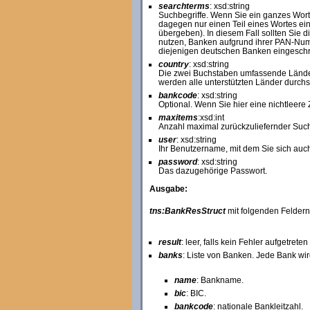
searchterms
: xsd:string
Suchbegriffe. Wenn Sie ein ganzes Wor
dagegen nur einen Teil eines Wortes ei
übergeben). In diesem Fall sollten Sie 
nutzen, Banken aufgrund ihrer PAN-Numm
diejenigen deutschen Banken eingesch
country
: xsd:string
Die zwei Buchstaben umfassende Länder
werden alle unterstützten Länder durchs
bankcode
: xsd:string
Optional. Wenn Sie hier eine nichtleere
maxitems
:xsd:int
Anzahl maximal zurückzuliefernder Suc
user
: xsd:string
Ihr Benutzername, mit dem Sie sich auch
password
: xsd:string
Das dazugehörige Passwort.
Ausgabe:
tns:BankResStruct
mit folgenden Feldern
result
: leer, falls kein Fehler aufgetrete
banks
: Liste von Banken. Jede Bank wird
name
: Bankname.
bic
: BIC.
bankcode
: nationale Bankleitzahl.