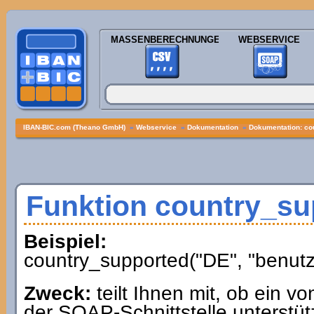
MASSENBERECHNUNGEN
WEBSERVICE
IBAN-BIC.com (Theano GmbH)
»
Webservice
»
Dokumentation
»
Dokumentation: co
Funktion country_su
Beispiel:
country_supported("DE", "benutz
Zweck:
teilt Ihnen mit, ob ein 
der SOAP-Schnittstelle unterstütz