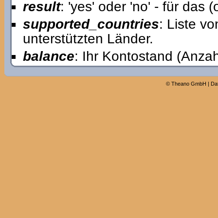
result
: 'yes' oder 'no' - für da
supported_countries
: Liste v
unterstützten Länder.
balance
: Ihr Kontostand (Anzah
©
Theano GmbH
|
Da