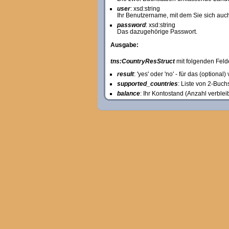
user
: xsd:string
Ihr Benutzername, mit dem Sie sich auch
password
: xsd:string
Das dazugehörige Passwort.
Ausgabe:
tns:CountryResStruct
mit folgenden Feld
result
: 'yes' oder 'no' - für das (option
supported_countries
: Liste von 2-Buch
balance
: Ihr Kontostand (Anzahl verble