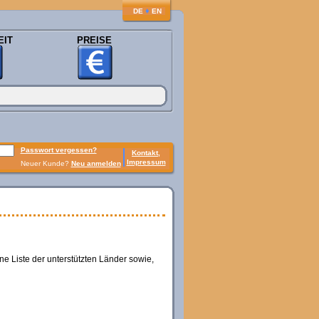
♦
DE
EN
EIT
PREISE
Passwort vergessen?
Kontakt,
Impressum
Neuer Kunde?
Neu anmelden
ine Liste der unterstützten Länder sowie,