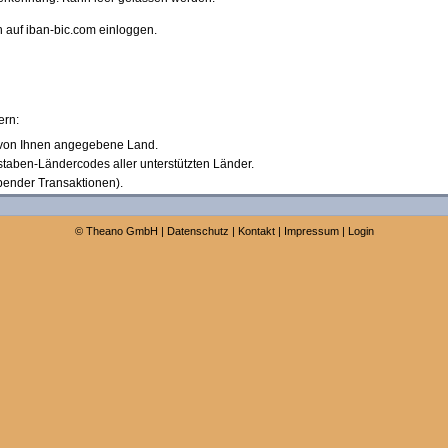
 auf iban-bic.com einloggen.
ern:
al) von Ihnen angegebene Land.
staben-Ländercodes aller unterstützten Länder.
ibender Transaktionen).
©
Theano GmbH
|
Datenschutz
|
Kontakt
|
Impressum
|
Login