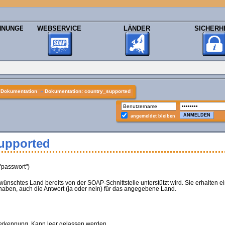
HNUNGEN
WEBSERVICE
LÄNDER
SICHERH
»
Dokumentation
»
Dokumentation: country_supported
angemeldet bleiben
upported
"passwort")
ewünschtes Land bereits von der SOAP-Schnittstelle unterstützt wird. Sie erhalten e
aben, auch die Antwort (ja oder nein) für das angegebene Land.
rkennung. Kann leer gelassen werden.