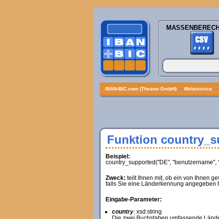
MASSENBEREC
IBAN-BIC.com (Theano GmbH)
»
Webservice
Funktion country_s
Beispiel:
country_supported("DE", "benutzername", 
Zweck:
teilt Ihnen mit, ob ein von Ihnen g
falls Sie eine Länderkennung angegeben h
Eingabe-Parameter:
country
: xsd:string
Die zwei Buchstaben umfassende Lände