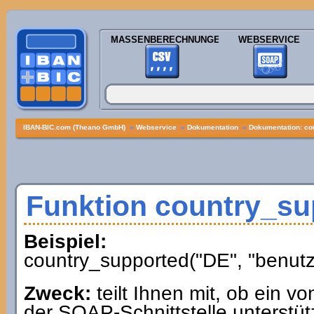
MASSENBERECHNUNGEN
WEBSERVICE
IBAN-BIC.com (Theano GmbH)
»
Webservice
»
Dokumentation
»
Dokumentation: co
Funktion country_su
Beispiel:
country_supported("DE", "benutz
Zweck:
teilt Ihnen mit, ob ein 
der SOAP-Schnittstelle unterstütz