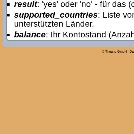
result
: 'yes' oder 'no' - für da
supported_countries
: Liste v
unterstützten Länder.
balance
: Ihr Kontostand (Anzah
©
Theano GmbH
|
Da