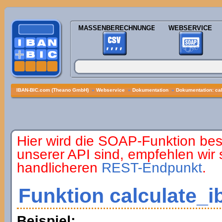
MASSENBERECHNUNGEN
WEBSERVICE
IBAN-BIC.com (Theano GmbH)
»
Webservice
»
Dokumentation
»
Dokumentation: ca
Hier wird die SOAP-Funktion bes
unserer API sind, empfehlen wir
handlicheren
REST-Endpunkt
.
Funktion calculate_i
Beispiel: