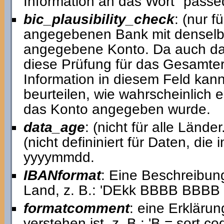
Information an das Wort "passe
bic_plausibility_check
: (nur f
angegebenen Bank mit denselbe
angegebene Konto. Da auch das 
diese Prüfung für das Gesamterg
Information in diesem Feld kann
beurteilen, wie wahrscheinlich e
das Konto angegeben wurde.
data_age
: (nicht für alle Länd
(nicht defininiert für Daten, d
yyyymmdd.
IBANformat
: Eine Beschreibun
Land, z. B.: 'DEkk BBBB BBB
formatcomment
: eine Erkläru
verstehen ist, z. B.: 'B = sort c