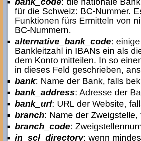
bank_code
: die nationale Bankl
für die Schweiz: BC-Nummer. E
Funktionen fürs Ermitteln von 
BC-Nummern.
alternative_bank_code
: einig
Bankleitzahl in IBANs ein als d
dem Konto mitteilen. In so einem
in dieses Feld geschrieben, anso
bank
: Name der Bank, falls bek
bank_address
: Adresse der Ba
bank_url
: URL der Website, fal
branch
: Name der Zweigstelle, 
branch_code
: Zweigstellennum
in_scl_directory
: wenn mindest