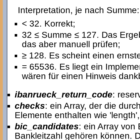
Interpretation, je nach Summe:
< 32. Korrekt;
32 ≤ Summe ≤ 127. Das Ergebn
das aber manuell prüfen;
≥ 128. Es scheint einen ernst
= 65536. Es liegt ein Implemen
wären für einen Hinweis dank
ibanrueck_return_code
: reser
checks
: ein Array, der die dur
Elemente enthalten wie 'length'
bic_candidates
: ein Array von
Bankleitzahl gehören können. De