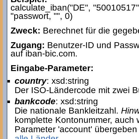
calculate_iban("DE", "50010517
"passwort, "", 0)
Zweck:
Berechnet für die gegeb
Zugang:
Benutzer-ID und Passwo
auf iban-bic.com.
Eingabe-Parameter:
country
: xsd:string
Der ISO-Ländercode mit zwei B
bankcode
: xsd:string
Die nationale Bankleitzahl.
Hinw
komplette Kontonummer, auch w
Parameter 'account' übergeben
alle Länder.