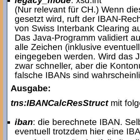
legacy_mode
: xsd:int
(Nur relevant für CH.) Wenn die
gesetzt wird, ruft der IBAN-Re
von Swiss Interbank Clearing au
Das Java-Programm validiert a
alle Zeichen (inklusive eventuell
eingegeben werden. Wird das J
zwar schneller, aber die Konton
falsche IBANs sind wahrscheinli
Ausgabe:
tns:IBANCalcResStruct
mit fol
iban
: die berechnete IBAN. Selb
eventuell trotzdem hier eine I