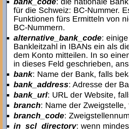
bank_code
: die nationale Bankl
für die Schweiz: BC-Nummer. E
Funktionen fürs Ermitteln von 
BC-Nummern.
alternative_bank_code
: einig
Bankleitzahl in IBANs ein als d
dem Konto mitteilen. In so einem
in dieses Feld geschrieben, anso
bank
: Name der Bank, falls bek
bank_address
: Adresse der Ba
bank_url
: URL der Website, fal
branch
: Name der Zweigstelle, 
branch_code
: Zweigstellennum
in_scl_directory
: wenn mindest