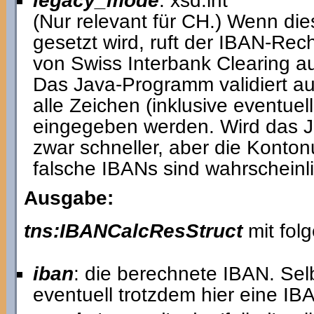
legacy_mode
: xsd:int
(Nur relevant für CH.) Wenn die
gesetzt wird, ruft der IBAN-Re
von Swiss Interbank Clearing au
Das Java-Programm validiert a
alle Zeichen (inklusive eventuell
eingegeben werden. Wird das J
zwar schneller, aber die Konton
falsche IBANs sind wahrscheinli
Ausgabe:
tns:IBANCalcResStruct
mit fol
iban
: die berechnete IBAN. Selb
eventuell trotzdem hier eine I