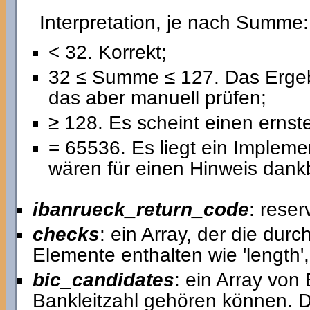
Interpretation, je nach Summe:
< 32. Korrekt;
32 ≤ Summe ≤ 127. Das Ergebn
das aber manuell prüfen;
≥ 128. Es scheint einen ernst
= 65536. Es liegt ein Implemen
wären für einen Hinweis dank
ibanrueck_return_code
: reser
checks
: ein Array, der die dur
Elemente enthalten wie 'length'
bic_candidates
: ein Array von
Bankleitzahl gehören können. De