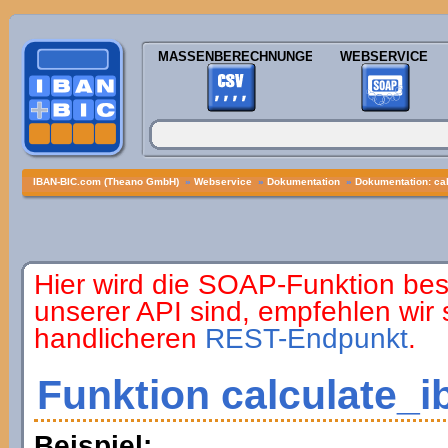
MASSENBERECHNUNGEN
WEBSERVICE
IBAN-BIC.com (Theano GmbH)
»
Webservice
»
Dokumentation
»
Dokumentation: ca
Hier wird die SOAP-Funktion bes
unserer API sind, empfehlen wir
handlicheren
REST-Endpunkt
.
Funktion calculate_i
Beispiel: