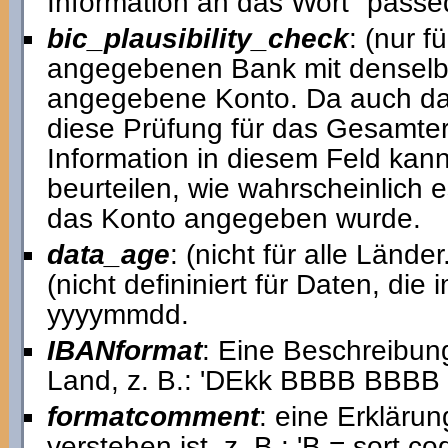
Information an das Wort "passe
bic_plausibility_check
: (nur f
angegebenen Bank mit denselbe
angegebene Konto. Da auch das 
diese Prüfung für das Gesamterg
Information in diesem Feld kann
beurteilen, wie wahrscheinlich e
das Konto angegeben wurde.
data_age
: (nicht für alle Länd
(nicht defininiert für Daten, d
yyyymmdd.
IBANformat
: Eine Beschreibun
Land, z. B.: 'DEkk BBBB BBB
formatcomment
: eine Erkläru
verstehen ist, z. B.: 'B = sort c