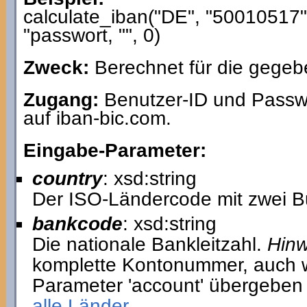
calculate_iban("DE", "50010517
"passwort, "", 0)
Zweck:
Berechnet für die gegeb
Zugang:
Benutzer-ID und Passwo
auf iban-bic.com.
Eingabe-Parameter:
country
: xsd:string
Der ISO-Ländercode mit zwei B
bankcode
: xsd:string
Die nationale Bankleitzahl.
Hinw
komplette Kontonummer, auch w
Parameter 'account' übergeben
alle Länder.