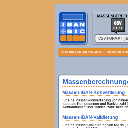
MASSENBEREC
CSV-FORMAT (I
IBAN-BIC.com (Theano GmbH)
»
Massenberech
Massenberechnung
Massen-IBAN-Konvertierung
Für eine Massen-Konvertierung von natio
nationale Kontonummer und Bankleitzahl (s
"Kontonummer" und "Bankleitzahl" bezeich
Massen-IBAN-Validierung
Für eine Massen-Validierung von IBANs (u