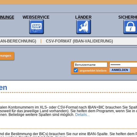
HNUNGEN
WEBSERVICE
LÄNDER
SICHERH
|
BAN-BERECHNUNG)
CSV-FORMAT (IBAN-VALIDIERUNG)
nungen
angemeldet bleiben
en
nalen Kontonummern im XLS- oder CSV-Format nach IBAN+BIC brauchen Sie Spalte
oweit für das jeweilige Land vorhanden). Sie helfen dem Programm, wenn Sie in de
nen. Beliebige weitere Spalten sind möglich.
Details...
nd die Bestimmung der BICs) brauchen Sie nur eine IBAN-Spalte. Sie helfen dem 