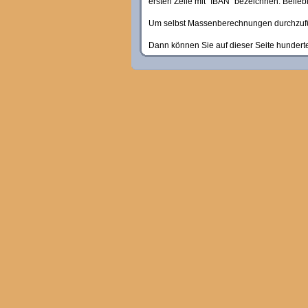
ersten Zeile mit "IBAN" bezeichnen. Belieb
Um selbst Massenberechnungen durchzufü
Dann können Sie auf dieser Seite hundert