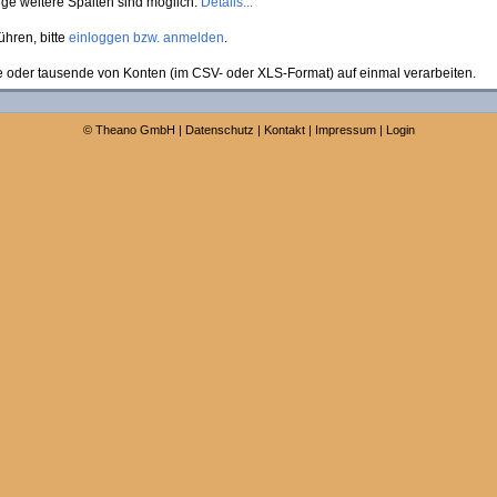
ige weitere Spalten sind möglich.
Details...
hren, bitte
einloggen bzw. anmelden
.
e oder tausende von Konten (im CSV- oder XLS-Format) auf einmal verarbeiten.
©
Theano GmbH
|
Datenschutz
|
Kontakt
|
Impressum
|
Login