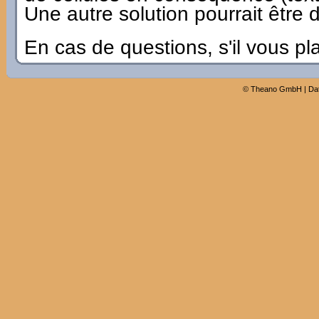
Une autre solution pourrait être d
En cas de questions, s'il vous pl
©
Theano GmbH
|
Da