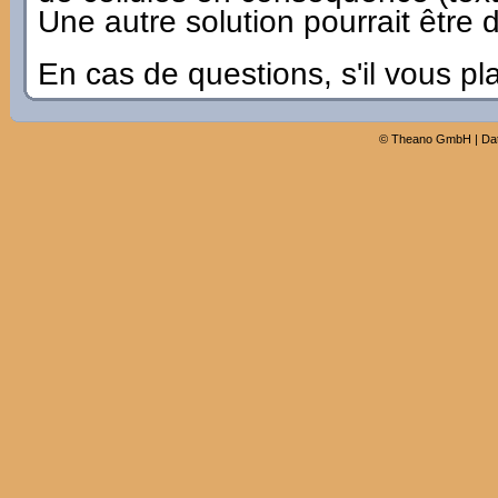
Une autre solution pourrait être d
En cas de questions, s'il vous pl
©
Theano GmbH
|
Da