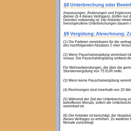
§8 Unterbrechung oder Beeintr
Anpassungen, Änderungen und Ergänzungen
dienen (§ 4 dieses Vertrages), dürfen nur
Gründen notwendig ist. Der Anbieter nimm
hervorgerufene Unterbrechungen dauern d
§9 Vergütung; Abrechnung; Z
(1) Die Parteien vereinbaren für die ver
des nachfolgenden Absatzes 2 oder Vorausz
(2) Wenn Pauschalvergütung vereinbart ist,
voraus. Die Pauschalvergütung umfasst die
Für Mehraufwendungen, die über die gemäß
Stundenvergütung von 75 EUR netto.
(3) Wenn keine Pauschalvergütung vereinba
(4) Rechnungen sind innerhalb von 20 Werk
(5) Während der Zeit der Unterbrechung od
betroffenen Monats, sofern die Unterbrech
vereinbart ist.
(6) Der Anbieter ist berechtigt, die Verg
dieses Vertrages zu erhöhen. Zu weiteren
Monate zurückliegt.