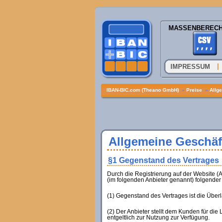
MASSENBEREC
|
IMPRESSUM
IBAN-BIC.com (Theano GmbH)
»
Preise
»
Allg
Allgemeine Geschä
§1 Gegenstand des Vertrages
Durch die Registrierung auf der Website
(im folgenden Anbieter genannt) folgender
(1) Gegenstand des Vertrages ist die Übe
(2) Der Anbieter stellt dem Kunden für die 
entgeltlich zur Nutzung zur Verfügung.