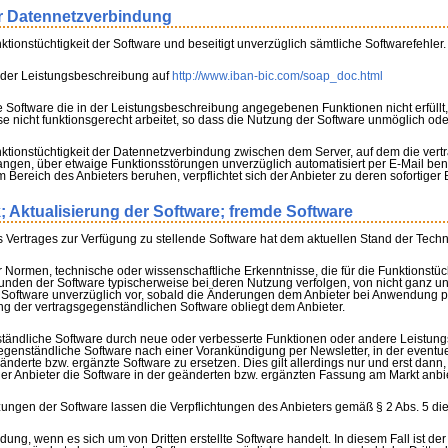
er Datennetzverbindung
ktionstüchtigkeit der Software und beseitigt unverzüglich sämtliche Softwarefehler.
ch der Leistungsbeschreibung auf
http://www.iban-bic.com/soap_doc.html
e Software die in der Leistungsbeschreibung angegebenen Funktionen nicht erfüllt, 
se nicht funktionsgerecht arbeitet, so dass die Nutzung der Software unmöglich oder
nktionstüchtigkeit der Datennetzverbindung zwischen dem Server, auf dem die ver
langen, über etwaige Funktionsstörungen unverzüglich automatisiert per E-Mail ben
Bereich des Anbieters beruhen, verpflichtet sich der Anbieter zu deren sofortiger
; Aktualisierung der Software; fremde Software
 Vertrages zur Verfügung zu stellende Software hat dem aktuellen Stand der Techn
er Normen, technische oder wissenschaftliche Erkenntnisse, die für die Funktionstü
Kunden der Software typischerweise bei deren Nutzung verfolgen, von nicht ganz u
Software unverzüglich vor, sobald die Änderungen dem Anbieter bei Anwendung p
g der vertragsgegenständlichen Software obliegt dem Anbieter.
nständliche Software durch neue oder verbesserte Funktionen oder andere Leistun
gsgegenständliche Software nach einer Vorankündigung per Newsletter, in der event
derte bzw. ergänzte Software zu ersetzen. Dies gilt allerdings nur und erst dann
r Anbieter die Software in der geänderten bzw. ergänzten Fassung am Markt anbie
gen der Software lassen die Verpflichtungen des Anbieters gemäß § 2 Abs. 5 die
ung, wenn es sich um von Dritten erstellte Software handelt. In diesem Fall ist der 