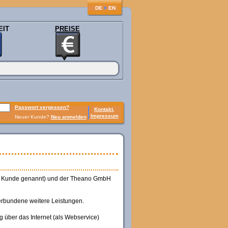
♦
DE
EN
EIT
PREISE
Passwort vergessen?
Kontakt,
Impressum
Neuer Kunde?
Neu anmelden
den Kunde genannt) und der Theano GmbH
verbundene weitere Leistungen.
ng über das Internet (als Webservice)