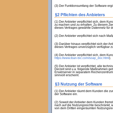
(3) Der Funktionsumfang der Software ergi
§2 Pflichten des Anbieters
(1) Der Anbieter verpflichtet sich, dem 
zu machen und zu erhalten. Zu diesem Zwec
dieses Vertrages gewählte Datennetz für de
(2) Der Anbieter verpflichtet sich nach M
(3) Darüber hinaus verpflichtet sich der A
dieses Vertrages unverzüglich verfügbar 
(4) Der Anbieter verpflichtet sich, dem Ku
https://www.iban-bic.com/soap_doc.html
).
(5) Der Anbieter ist verpflichtet, alle tec
Derzeit sind u.a. folgende Maßnahmen get
Ersatzserver in separatem Rechenzentrum 
sinnvoll erscheint.
§3 Nutzung der Software
(1) Der Anbieter räumt dem Kunden die zu
der Software ein.
(2) Soweit der Anbieter dem Kunden fremd
nach auf die Nutzungsrechte beschränkt, we
von dem Dritten eingeräumten Nutzungsrec