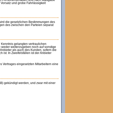
wie bei Personenschäden und nach Maßgabe
f Vorsatz und grobe Fahrlässigkeit
wird die gesetzlichen Bestimmungen des
ngen des zwischen den Parteien separat
r Kenntnis gelangten vertraulichen
e weder weiterzugeben noch auf sonstige
 Anbieter als auch des Kunden, sofern die
st. In Zweifelsfällen ist der Anbieter
es Vertrages eingesetzten Mitarbeitern eine
GB) gekündigt werden, und zwar mit einer