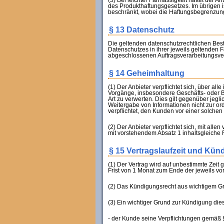
(5) Bei leichter Fahrlässigkeit haftet der
des Produkthaftungsgesetzes. Im übrigen is
beschränkt, wobei die Haftungsbegrenzung 
§ 13 Datenschutz
Die geltenden datenschutzrechtlichen Bes
Datenschutzes in ihrer jeweils geltenden 
abgeschlossenen Auftragsverarbeitungsver
§ 14 Geheimhaltung
(1) Der Anbieter verpflichtet sich, über a
Vorgänge, insbesondere Geschäfts- oder 
Art zu verwerten. Dies gilt gegenüber jegl
Weitergabe von Informationen nicht zur ordn
verpflichtet, den Kunden vor einer solche
(2) Der Anbieter verpflichtet sich, mit al
mit vorstehendem Absatz 1 inhaltsgleiche
§ 15 Vertragslaufzeit und Kün
(1) Der Vertrag wird auf unbestimmte Zeit
Frist von 1 Monat zum Ende der jeweils vo
(2) Das Kündigungsrecht aus wichtigem Gr
(3) Ein wichtiger Grund zur Kündigung dies
- der Kunde seine Verpflichtungen gemäß §§