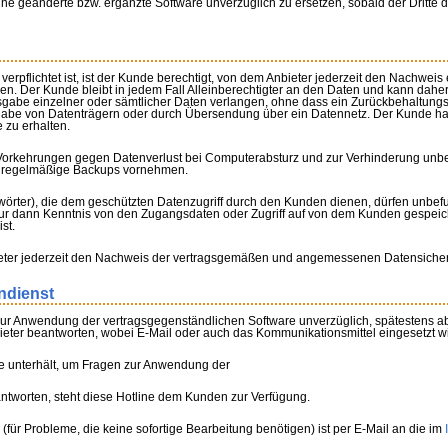
ne geänderte bzw. ergänzte Software unverzüglich zu ersetzen, sobald der Dritte 
verpflichtet ist, ist der Kunde berechtigt, von dem Anbieter jederzeit den Nachwe
. Der Kunde bleibt in jedem Fall Alleinberechtigter an den Daten und kann daher
gabe einzelner oder sämtlicher Daten verlangen, ohne dass ein Zurückbehaltungsr
abe von Datenträgern oder durch Übersendung über ein Datennetz. Der Kunde hat
zu erhalten.
te Vorkehrungen gegen Datenverlust bei Computerabsturz und zur Verhinderung unbef
er regelmäßige Backups vornehmen.
er), die dem geschützten Datenzugriff durch den Kunden dienen, dürfen unbefug
nur dann Kenntnis von den Zugangsdaten oder Zugriff auf von dem Kunden gespeich
st.
bieter jederzeit den Nachweis der vertragsgemäßen und angemessenen Datensiche
ndienst
zur Anwendung der vertragsgegenständlichen Software unverzüglich, spätestens a
ieter beantworten, wobei E-Mail oder auch das Kommunikationsmittel eingesetzt w
ine unterhält, um Fragen zur Anwendung der
ntworten, steht diese Hotline dem Kunden zur Verfügung.
ür Probleme, die keine sofortige Bearbeitung benötigen) ist per E-Mail an die im