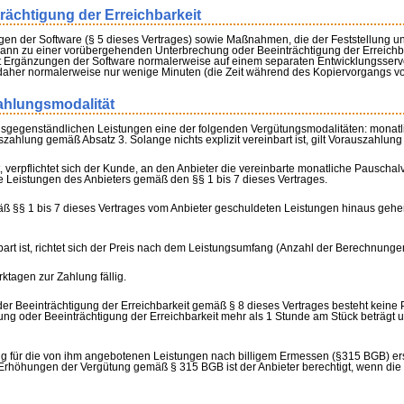
ächtigung der Erreichbarkeit
 der Software (§ 5 dieses Vertrages) sowie Maßnahmen, die der Feststellung 
 dann zu einer vorübergehenden Unterbrechung oder Beeinträchtigung der Erreichb
t Ergänzungen der Software normalerweise auf einem separaten Entwicklungsserver
aher normalerweise nur wenige Minuten (die Zeit während des Kopiervorgangs vo
ahlungsmodalität
tragsgegenständlichen Leistungen eine der folgenden Vergütungsmodalitäten: mon
ahlung gemäß Absatz 3. Solange nichts explizit vereinbart ist, gilt Vorauszahlun
 verpflichtet sich der Kunde, an den Anbieter die vereinbarte monatliche Pauschalv
 Leistungen des Anbieters gemäß den §§ 1 bis 7 dieses Vertrages.
 §§ 1 bis 7 dieses Vertrages vom Anbieter geschuldeten Leistungen hinaus gehen
rt ist, richtet sich der Preis nach dem Leistungsumfang (Anzahl der Berechnunge
tagen zur Zahlung fällig.
er Beeinträchtigung der Erreichbarkeit gemäß § 8 dieses Vertrages besteht keine 
ung oder Beeinträchtigung der Erreichbarkeit mehr als 1 Stunde am Stück beträgt 
ütung für die von ihm angebotenen Leistungen nach billigem Ermessen (§315 BGB) 
 Erhöhungen der Vergütung gemäß § 315 BGB ist der Anbieter berechtigt, wenn die