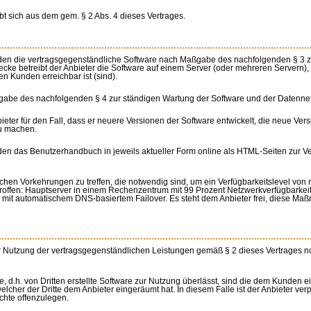
bt sich aus dem gem. § 2 Abs. 4 dieses Vertrages.
Kunden die vertragsgegenständliche Software nach Maßgabe des nachfolgenden § 3 
ke betreibt der Anbieter die Software auf einem Server (oder mehreren Servern), 
n Kunden erreichbar ist (sind).
aßgabe des nachfolgenden § 4 zur ständigen Wartung der Software und der Datenne
nbieter für den Fall, dass er neuere Versionen der Software entwickelt, die neue 
zu machen.
nden das Benutzerhandbuch in jeweils aktueller Form online als HTML-Seiten zur Ver
hnischen Vorkehrungen zu treffen, die notwendig sind, um ein Verfügbarkeitslevel vo
roffen: Hauptserver in einem Rechenzentrum mit 99 Prozent Netzwerkverfügbarkeit
mit automatischem DNS-basiertem Failover. Es steht dem Anbieter frei, diese Maß
r Nutzung der vertragsgegenständlichen Leistungen gemäß § 2 dieses Vertrages 
e, d.h. von Dritten erstellte Software zur Nutzung überlässt, sind die dem Kund
lcher der Dritte dem Anbieter eingeräumt hat. In diesem Falle ist der Anbieter ve
hte offenzulegen.