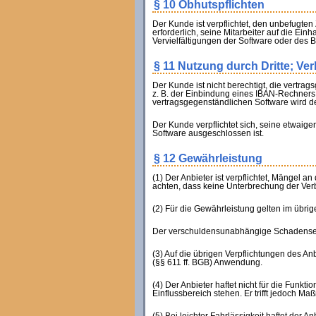
§ 10 Obhutspflichten
Der Kunde ist verpflichtet, den unbefugten
erforderlich, seine Mitarbeiter auf die Ei
Vervielfältigungen der Software oder des 
§ 11 Nutzung durch Dritte; Ve
Der Kunde ist nicht berechtigt, die vertra
z. B. der Einbindung eines IBAN-Rechners 
vertragsgegenständlichen Software wird de
Der Kunde verpflichtet sich, seine etwaig
Software ausgeschlossen ist.
§ 12 Gewährleistung
(1) Der Anbieter ist verpflichtet, Mängel
achten, dass keine Unterbrechung der Ver
(2) Für die Gewährleistung gelten im übr
Der verschuldensunabhängige Schadensers
(3) Auf die übrigen Verpflichtungen des A
(§§ 611 ff. BGB) Anwendung.
(4) Der Anbieter haftet nicht für die Funkt
Einflussbereich stehen. Er trifft jedoch 