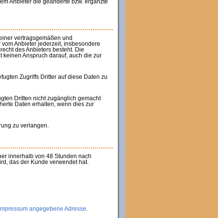
dem Anbieter die geänderte bzw. ergänzte
is einer vertragsgemäßen und
 vom Anbieter jederzeit, insbesondere
echt des Anbieters besteht. Die
 keinen Anspruch darauf, auch die zur
ugten Zugriffs Dritter auf diese Daten zu
ten Dritten nicht zugänglich gemacht
erte Daten erhalten, wenn dies zur
rung zu verlangen.
ber innerhalb von 48 Stunden nach
ird, das der Kunde verwendet hat.
Impressum angegebene Adresse
.