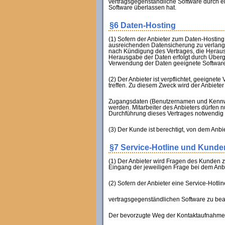
vertragsgegenständliche Software durch ei
Software überlassen hat.
§6 Daten-Hosting
(1) Sofern der Anbieter zum Daten-Hosting 
ausreichenden Datensicherung zu verlangen
nach Kündigung des Vertrages, die Heraus
Herausgabe der Daten erfolgt durch Überg
Verwendung der Daten geeignete Software 
(2) Der Anbieter ist verpflichtet, geeigne
treffen. Zu diesem Zweck wird der Anbiet
Zugangsdaten (Benutzernamen und Kennwört
werden. Mitarbeiter des Anbieters dürfen 
Durchführung dieses Vertrages notwendig i
(3) Der Kunde ist berechtigt, von dem An
§7 Service-Hotline und Kunde
(1) Der Anbieter wird Fragen des Kunden 
Eingang der jeweiligen Frage bei dem Anb
(2) Sofern der Anbieter eine Service-Hotl
vertragsgegenständlichen Software zu bea
Der bevorzugte Weg der Kontaktaufnahme (f