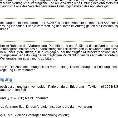
 Anbieter nur bei Verletzung vertragswesentlicher Pflichten (Kardinalpflichten) so
t die vorvertragliche, vertragliche und außervertragliche Haftung des Anbieters au
auch im Falle des Verschuldens eines Erfüllungsgehilfen des Anbieters gilt.
timmungen - insbesondere der DSGVO - sind dem Anbieter bekannt. Der Anbieter 
Fassung einhalten. Für die Verarbeitung der Daten im Auftrag gelten die Bestimmu
trags.
lle ihm im Rahmen der Vorbereitung, Durchführung und Erfüllung dieses Vertrages zu
Betriebsgeheimnisse des Kunden strengstes Stillschweigen zu bewahren und dies
ichen unbefugten Dritten, d. h. auch gegenüber unbefugten Mitarbeitern sowohl des
ungsgemäßen Erfüllung der vertraglichen Verpflichtungen des Anbieter erforderlich i
n Weitergabe um Zustimmung zu bitten.
len von ihm im Zusammenhang mit der Vorbereitung, Durchführung und Erfüllung dies
 Regelung zu vereinbaren.
digung
 geschlossen und kann von beiden Parteien durch Erklärung in Textform (§ 126 b B
rausbezahlten Zeit.
und (§ 314 BGB) bleibt unberührt.
es Vertrages liegt für den Anbieter insbesondere dann vor, wenn
 11 bis 12 dieses Vertrages nachhaltig verletzt;