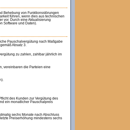
und Behebung von Funktionsstörungen
arkeit führen, wenn dies aus technischen
 vor. Durch eine Aktualisierung
n Software und Daten).
atliche Pauschalvergütung nach Maßgabe
g gemäß Absatz 3.
ergütung zu zahlen, zahlbar jährlich im
, vereinbaren die Parteien eine
n).
Pflicht des Kunden zur Vergütung des
und ein monatlicher Pauschalpreis
erstmalig sechs Monate nach Abschluss
 letzte Preiserhöhung mindestens sechs