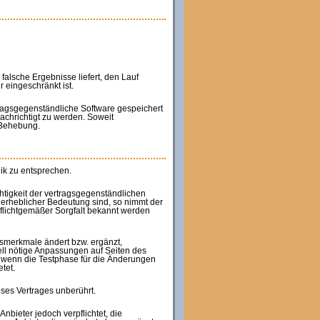
falsche Ergebnisse liefert, den Lauf
 eingeschränkt ist.
tragsgegenständliche Software gespeichert
achrichtigt zu werden. Soweit
 Behebung.
ik zu entsprechen.
chtigkeit der vertragsgegenständlichen
nerheblicher Bedeutung sind, so nimmt der
flichtgemäßer Sorgfalt bekannt werden
gsmerkmale ändert bzw. ergänzt,
uell nötige Anpassungen auf Seiten des
, wenn die Testphase für die Änderungen
tet.
ses Vertrages unberührt.
Anbieter jedoch verpflichtet, die