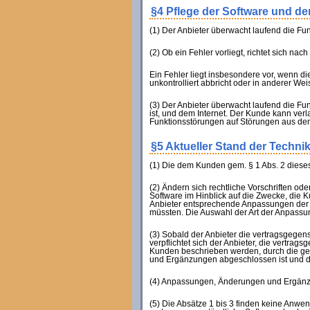
§4 Pflege der Software und d
(1) Der Anbieter überwacht laufend die Fun
(2) Ob ein Fehler vorliegt, richtet sich na
Ein Fehler liegt insbesondere vor, wenn di
unkontrolliert abbricht oder in anderer Wei
(3) Der Anbieter überwacht laufend die Fu
ist, und dem Internet. Der Kunde kann ver
Funktionsstörungen auf Störungen aus dem 
§5 Aktueller Stand der Technik
(1) Die dem Kunden gem. § 1 Abs. 2 dieses
(2) Ändern sich rechtliche Vorschriften od
Software im Hinblick auf die Zwecke, die 
Anbieter entsprechende Anpassungen der 
müssten. Die Auswahl der Art der Anpassun
(3) Sobald der Anbieter die vertragsgege
verpflichtet sich der Anbieter, die vertra
Kunden beschrieben werden, durch die geän
und Ergänzungen abgeschlossen ist und de
(4) Anpassungen, Änderungen und Ergänzun
(5) Die Absätze 1 bis 3 finden keine Anwend