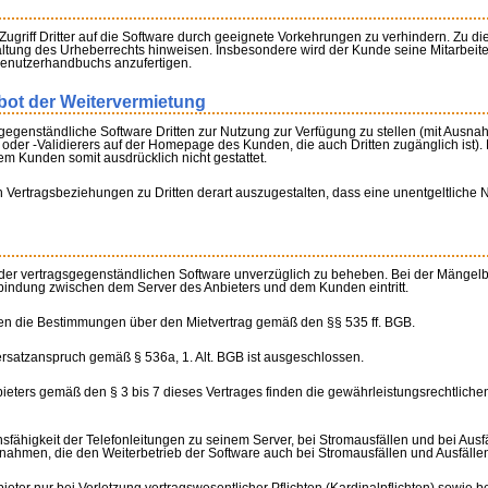
 Zugriff Dritter auf die Software durch geeignete Vorkehrungen zu verhindern. Zu 
nhaltung des Urheberrechts hinweisen. Insbesondere wird der Kunde seine Mitarbeite
Benutzerhandbuchs anzufertigen.
rbot der Weitervermietung
gsgegenständliche Software Dritten zur Nutzung zur Verfügung zu stellen (mit Ausn
oder -Validierers auf der Homepage des Kunden, die auch Dritten zugänglich ist).
m Kunden somit ausdrücklich nicht gestattet.
en Vertragsbeziehungen zu Dritten derart auszugestalten, dass eine unentgeltliche
 an der vertragsgegenständlichen Software unverzüglich zu beheben. Bei der Mängel
bindung zwischen dem Server des Anbieters und dem Kunden eintritt.
igen die Bestimmungen über den Mietvertrag gemäß den §§ 535 ff. BGB.
atzanspruch gemäß § 536a, 1. Alt. BGB ist ausgeschlossen.
nbieters gemäß den § 3 bis 7 dieses Vertrages finden die gewährleistungsrechtlic
ionsfähigkeit der Telefonleitungen zu seinem Server, bei Stromausfällen und bei Ausf
Maßnahmen, die den Weiterbetrieb der Software auch bei Stromausfällen und Ausfäll