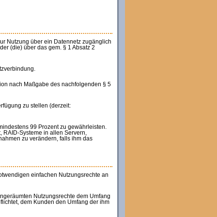
zur Nutzung über ein Datennetz zugänglich
der (die) über das gem. § 1 Absatz 2
tzverbindung.
Version nach Maßgabe des nachfolgenden § 5
fügung zu stellen (derzeit:
n mindestens 99 Prozent zu gewährleisten.
, RAID-Systeme in allen Servern,
nahmen zu verändern, falls ihm das
notwendigen einfachen Nutzungsrechte an
en eingeräumten Nutzungsrechte dem Umfang
rpflichtet, dem Kunden den Umfang der ihm