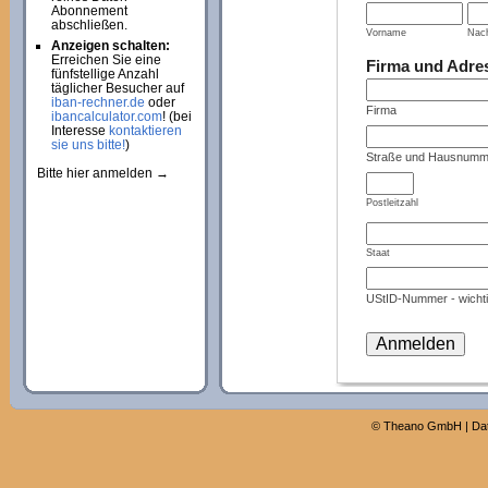
Abonnement
abschließen.
Vorname
Nac
Anzeigen schalten:
Erreichen Sie eine
Firma und Adre
fünfstellige Anzahl
täglicher Besucher auf
iban-rechner.de
oder
Firma
ibancalculator.com
! (bei
Interesse
kontaktieren
sie uns bitte!
)
Straße und Hausnumm
Bitte hier anmelden →
Postleitzahl
Staat
UStID-Nummer - wichti
©
Theano GmbH
|
Da