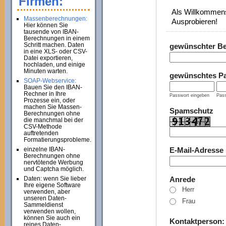
Firmen:
Als Willkommens
Massenberechnungen:
Ausprobieren!
Hier können Sie
tausende von IBAN-
Berechnungen in einem
Schritt machen. Daten
gewünschter B
in eine XLS- oder CSV-
Datei exportieren,
hochladen, und einige
Minuten warten.
gewünschtes P
SOAP-Webservice:
Bauen Sie den IBAN-
Rechner in Ihre
Passwort eingeben
Pass
Prozesse ein, oder
machen Sie Massen-
Spamschutz
Berechnungen ohne
die manchmal bei der
CSV-Methode
auftretenden
Formatierungsprobleme.
einzelne IBAN-
E-Mail-Adresse
Berechnungen ohne
nervtötende Werbung
und Captcha möglich.
Daten: wenn Sie lieber
Anrede
Ihre eigene Software
Herr
verwenden, aber
unseren Daten-
Frau
Sammeldienst
verwenden wollen,
können Sie auch ein
Kontaktperson
reines Daten-