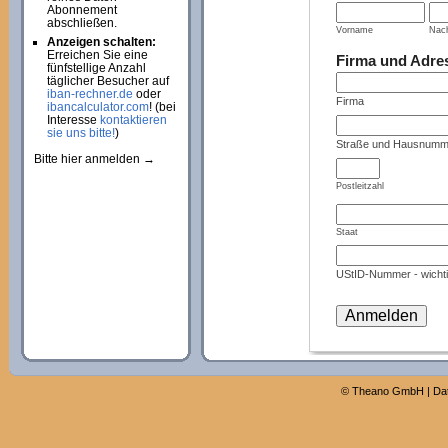
Abonnement
abschließen.
Vorname
Nac
Anzeigen schalten:
Erreichen Sie eine
Firma und Adre
fünfstellige Anzahl
täglicher Besucher auf
iban-rechner.de
oder
Firma
ibancalculator.com
! (bei
Interesse
kontaktieren
sie uns bitte!
)
Straße und Hausnumm
Bitte hier anmelden →
Postleitzahl
Staat
UStID-Nummer - wichti
©
Theano GmbH
|
Da