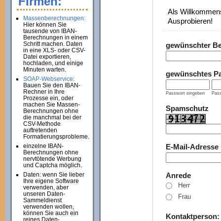
Firmen:
Als Willkommens
Massenberechnungen:
Ausprobieren!
Hier können Sie
tausende von IBAN-
Berechnungen in einem
Schritt machen. Daten
gewünschter B
in eine XLS- oder CSV-
Datei exportieren,
hochladen, und einige
Minuten warten.
gewünschtes P
SOAP-Webservice:
Bauen Sie den IBAN-
Rechner in Ihre
Passwort eingeben
Pass
Prozesse ein, oder
machen Sie Massen-
Spamschutz
Berechnungen ohne
die manchmal bei der
CSV-Methode
auftretenden
Formatierungsprobleme.
einzelne IBAN-
E-Mail-Adresse
Berechnungen ohne
nervtötende Werbung
und Captcha möglich.
Daten: wenn Sie lieber
Anrede
Ihre eigene Software
Herr
verwenden, aber
unseren Daten-
Frau
Sammeldienst
verwenden wollen,
können Sie auch ein
Kontaktperson
reines Daten-