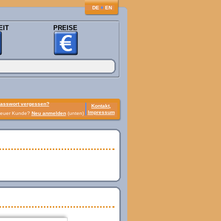
♦
DE
EN
EIT
PREISE
asswort vergessen?
Kontakt,
Impressum
euer Kunde?
Neu anmelden
(unten)