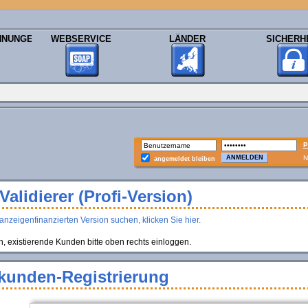
HNUNGEN
WEBSERVICE
LÄNDER
SICHERH
P
N
angemeldet bleiben
alidierer (Profi-Version)
anzeigenfinanzierten Version suchen, klicken Sie hier.
existierende Kunden bitte oben rechts einloggen.
kunden-Registrierung