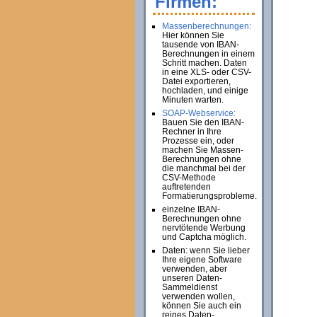
Firmen:
Massenberechnungen:
Hier können Sie
tausende von IBAN-
Berechnungen in einem
Schritt machen. Daten
in eine XLS- oder CSV-
Datei exportieren,
hochladen, und einige
Minuten warten.
SOAP-Webservice:
Bauen Sie den IBAN-
Rechner in Ihre
Prozesse ein, oder
machen Sie Massen-
Berechnungen ohne
die manchmal bei der
CSV-Methode
auftretenden
Formatierungsprobleme.
einzelne IBAN-
Berechnungen ohne
nervtötende Werbung
und Captcha möglich.
Daten: wenn Sie lieber
Ihre eigene Software
verwenden, aber
unseren Daten-
Sammeldienst
verwenden wollen,
können Sie auch ein
reines Daten-