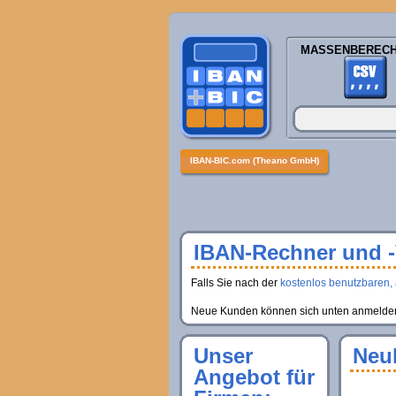
MASSENBEREC
IBAN-BIC.com (Theano GmbH)
IBAN-Rechner und -V
Falls Sie nach der
kostenlos benutzbaren, 
Neue Kunden können sich unten anmelden, 
Unser
Neu
Angebot für